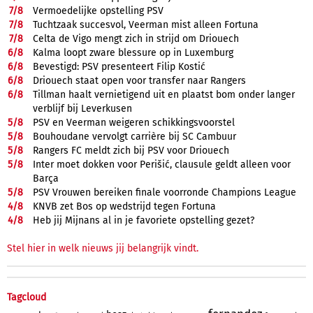
7/
8
Vermoedelijke opstelling PSV
7/
8
Tuchtzaak succesvol, Veerman mist alleen Fortuna
7/
8
Celta de Vigo mengt zich in strijd om Driouech
6/
8
Kalma loopt zware blessure op in Luxemburg
6/
8
Bevestigd: PSV presenteert Filip Kostić
6/
8
Driouech staat open voor transfer naar Rangers
6/
8
Tillman haalt vernietigend uit en plaatst bom onder langer
verblijf bij Leverkusen
5/
8
PSV en Veerman weigeren schikkingsvoorstel
5/
8
Bouhoudane vervolgt carrière bij SC Cambuur
5/
8
Rangers FC meldt zich bij PSV voor Driouech
5/
8
Inter moet dokken voor Perišić, clausule geldt alleen voor
Barça
5/
8
PSV Vrouwen bereiken finale voorronde Champions League
4/
8
KNVB zet Bos op wedstrijd tegen Fortuna
4/
8
Heb jij Mijnans al in je favoriete opstelling gezet?
Stel hier in welk nieuws jij belangrijk vindt.
Tagcloud