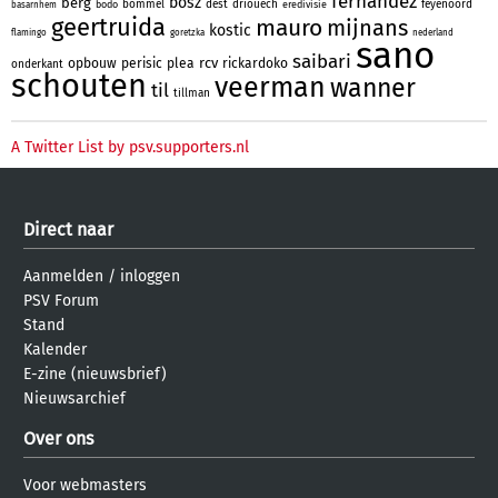
fernandez
bosz
berg
bommel
dest
driouech
feyenoord
bodo
eredivisie
basarnhem
geertruida
mauro
mijnans
kostic
flamingo
goretzka
nederland
sano
saibari
rcv
opbouw
perisic
plea
rickardoko
onderkant
schouten
veerman
wanner
til
tillman
A Twitter List by psv.supporters.nl
Direct naar
Aanmelden
/
inloggen
PSV Forum
Stand
Kalender
E-zine (nieuwsbrief)
Nieuwsarchief
Over ons
Voor webmasters