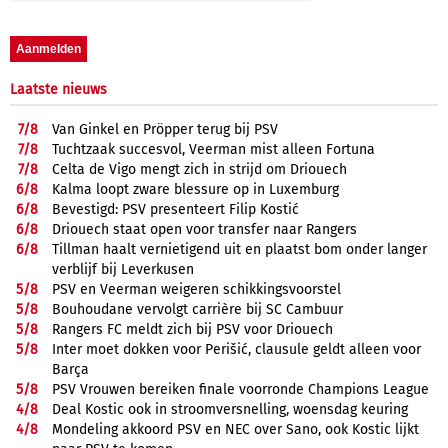
Laatste nieuws
7/
8
Van Ginkel en Pröpper terug bij PSV
7/
8
Tuchtzaak succesvol, Veerman mist alleen Fortuna
7/
8
Celta de Vigo mengt zich in strijd om Driouech
6/
8
Kalma loopt zware blessure op in Luxemburg
6/
8
Bevestigd: PSV presenteert Filip Kostić
6/
8
Driouech staat open voor transfer naar Rangers
6/
8
Tillman haalt vernietigend uit en plaatst bom onder langer
verblijf bij Leverkusen
5/
8
PSV en Veerman weigeren schikkingsvoorstel
5/
8
Bouhoudane vervolgt carrière bij SC Cambuur
5/
8
Rangers FC meldt zich bij PSV voor Driouech
5/
8
Inter moet dokken voor Perišić, clausule geldt alleen voor
Barça
5/
8
PSV Vrouwen bereiken finale voorronde Champions League
4/
8
Deal Kostic ook in stroomversnelling, woensdag keuring
4/
8
Mondeling akkoord PSV en NEC over Sano, ook Kostic lijkt