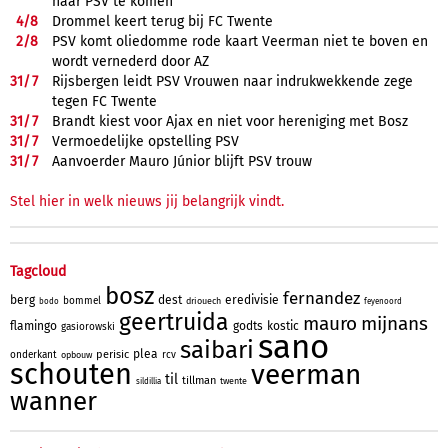
naar PSV te komen
4/
8
Drommel keert terug bij FC Twente
2/
8
PSV komt oliedomme rode kaart Veerman niet te boven en
wordt vernederd door AZ
31/
7
Rijsbergen leidt PSV Vrouwen naar indrukwekkende zege
tegen FC Twente
31/
7
Brandt kiest voor Ajax en niet voor hereniging met Bosz
31/
7
Vermoedelijke opstelling PSV
31/
7
Aanvoerder Mauro Júnior blijft PSV trouw
Stel hier in welk nieuws jij belangrijk vindt.
Tagcloud
bosz
fernandez
berg
dest
eredivisie
bommel
driouech
bodo
feyenoord
geertruida
mauro
mijnans
flamingo
godts
kostic
gasiorowski
sano
saibari
plea
perisic
onderkant
rcv
opbouw
schouten
veerman
til
tillman
twente
sildillia
wanner