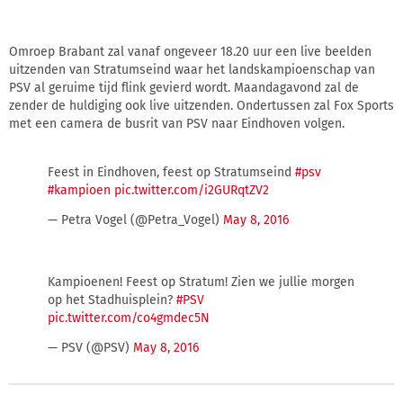
Omroep Brabant zal vanaf ongeveer 18.20 uur een live beelden
uitzenden van Stratumseind waar het landskampioenschap van
PSV al geruime tijd flink gevierd wordt. Maandagavond zal de
zender de huldiging ook live uitzenden. Ondertussen zal Fox Sports
met een camera de busrit van PSV naar Eindhoven volgen.
Feest in Eindhoven, feest op Stratumseind
#psv
#kampioen
pic.twitter.com/i2GURqtZV2
— Petra Vogel (@Petra_Vogel)
May 8, 2016
Kampioenen! Feest op Stratum! Zien we jullie morgen
op het Stadhuisplein?
#PSV
pic.twitter.com/co4gmdec5N
— PSV (@PSV)
May 8, 2016