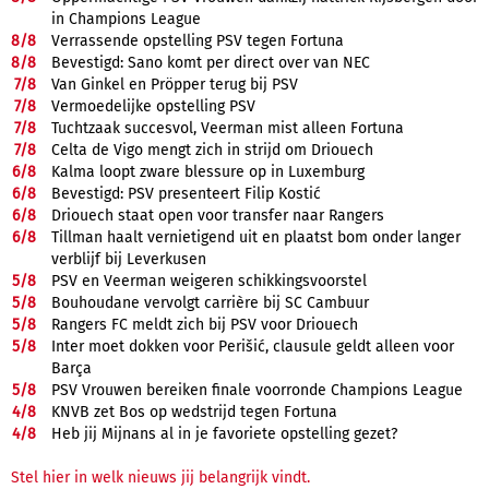
in Champions League
8/
8
Verrassende opstelling PSV tegen Fortuna
8/
8
Bevestigd: Sano komt per direct over van NEC
7/
8
Van Ginkel en Pröpper terug bij PSV
7/
8
Vermoedelijke opstelling PSV
7/
8
Tuchtzaak succesvol, Veerman mist alleen Fortuna
7/
8
Celta de Vigo mengt zich in strijd om Driouech
6/
8
Kalma loopt zware blessure op in Luxemburg
6/
8
Bevestigd: PSV presenteert Filip Kostić
6/
8
Driouech staat open voor transfer naar Rangers
6/
8
Tillman haalt vernietigend uit en plaatst bom onder langer
verblijf bij Leverkusen
5/
8
PSV en Veerman weigeren schikkingsvoorstel
5/
8
Bouhoudane vervolgt carrière bij SC Cambuur
5/
8
Rangers FC meldt zich bij PSV voor Driouech
5/
8
Inter moet dokken voor Perišić, clausule geldt alleen voor
Barça
5/
8
PSV Vrouwen bereiken finale voorronde Champions League
4/
8
KNVB zet Bos op wedstrijd tegen Fortuna
4/
8
Heb jij Mijnans al in je favoriete opstelling gezet?
Stel hier in welk nieuws jij belangrijk vindt.