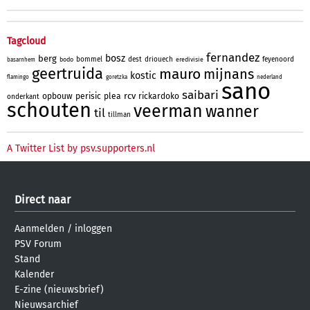
Tagcloud
fernandez
bosz
berg
bommel
dest
driouech
feyenoord
bodo
eredivisie
basarnhem
geertruida
mauro
mijnans
kostic
flamingo
goretzka
nederland
sano
saibari
rcv
opbouw
perisic
plea
rickardoko
onderkant
schouten
veerman
wanner
til
tillman
A Twitter List by psv.supporters.nl
Direct naar
Aanmelden
/
inloggen
PSV Forum
Stand
Kalender
E-zine (nieuwsbrief)
Nieuwsarchief