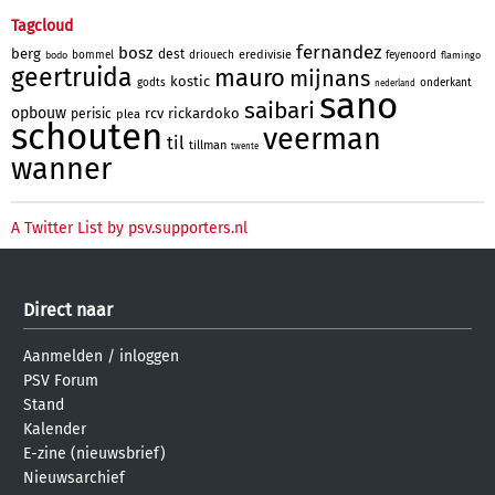
Tagcloud
fernandez
bosz
berg
dest
eredivisie
bommel
driouech
feyenoord
bodo
flamingo
geertruida
mauro
mijnans
kostic
godts
onderkant
nederland
sano
saibari
opbouw
rcv
rickardoko
perisic
plea
schouten
veerman
til
tillman
twente
wanner
A Twitter List by psv.supporters.nl
Direct naar
Aanmelden
/
inloggen
PSV Forum
Stand
Kalender
E-zine (nieuwsbrief)
Nieuwsarchief