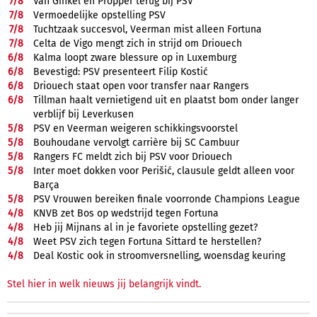
7/
8
Van Ginkel en Pröpper terug bij PSV
7/
8
Vermoedelijke opstelling PSV
7/
8
Tuchtzaak succesvol, Veerman mist alleen Fortuna
7/
8
Celta de Vigo mengt zich in strijd om Driouech
6/
8
Kalma loopt zware blessure op in Luxemburg
6/
8
Bevestigd: PSV presenteert Filip Kostić
6/
8
Driouech staat open voor transfer naar Rangers
6/
8
Tillman haalt vernietigend uit en plaatst bom onder langer
verblijf bij Leverkusen
5/
8
PSV en Veerman weigeren schikkingsvoorstel
5/
8
Bouhoudane vervolgt carrière bij SC Cambuur
5/
8
Rangers FC meldt zich bij PSV voor Driouech
5/
8
Inter moet dokken voor Perišić, clausule geldt alleen voor
Barça
5/
8
PSV Vrouwen bereiken finale voorronde Champions League
4/
8
KNVB zet Bos op wedstrijd tegen Fortuna
4/
8
Heb jij Mijnans al in je favoriete opstelling gezet?
4/
8
Weet PSV zich tegen Fortuna Sittard te herstellen?
4/
8
Deal Kostic ook in stroomversnelling, woensdag keuring
Stel hier in welk nieuws jij belangrijk vindt.