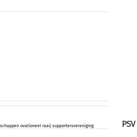
PSV
schappen
ovationeel
raaij
supportersvereniging