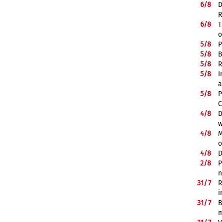
6/
8
D
R
6/
8
T
o
5/
8
P
5/
8
B
5/
8
R
5/
8
I
a
5/
8
P
C
4/
8
D
w
4/
8
M
o
4/
8
D
2/
8
P
n
31/
7
R
i
31/
7
B
m