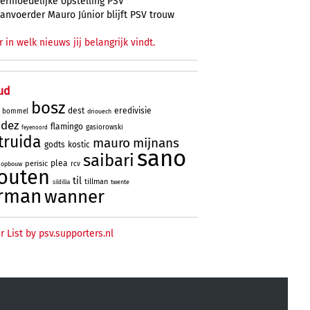
ermoedelijke opstelling PSV
anvoerder Mauro Júnior blijft PSV trouw
r in welk nieuws jij belangrijk vindt.
ud
bosz
dest
eredivisie
bommel
driouech
ndez
flamingo
gasiorowski
feyenoord
truida
mauro
mijnans
godts
kostic
sano
saibari
plea
perisic
rcv
opbouw
outen
til
tillman
twente
sildillia
rman
wanner
r List by psv.supporters.nl