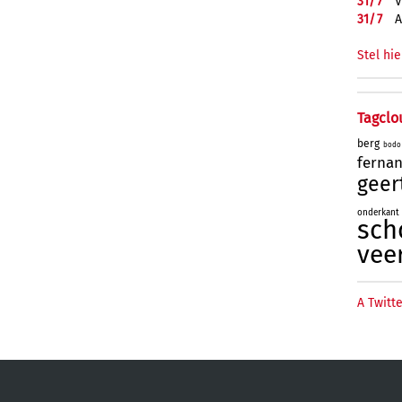
31/
7
V
31/
7
A
Stel hie
Tagclo
berg
bodo
ferna
geer
onderkant
sch
vee
A Twitte