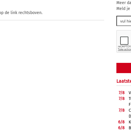
Meer da
Meld je
op de link rechtsboven.
Laatst
7/
8
V
7/
8
T
F
7/
8
C
D
6/
8
K
6/
8
B