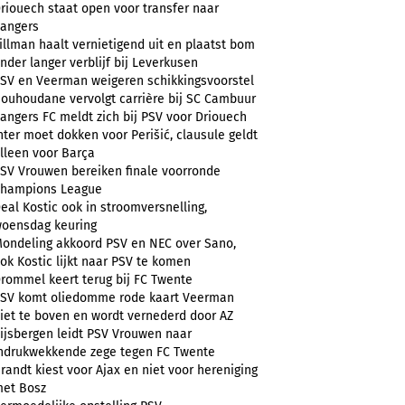
riouech staat open voor transfer naar
angers
illman haalt vernietigend uit en plaatst bom
nder langer verblijf bij Leverkusen
SV en Veerman weigeren schikkingsvoorstel
ouhoudane vervolgt carrière bij SC Cambuur
angers FC meldt zich bij PSV voor Driouech
nter moet dokken voor Perišić, clausule geldt
lleen voor Barça
SV Vrouwen bereiken finale voorronde
hampions League
eal Kostic ook in stroomversnelling,
oensdag keuring
ondeling akkoord PSV en NEC over Sano,
ok Kostic lijkt naar PSV te komen
rommel keert terug bij FC Twente
SV komt oliedomme rode kaart Veerman
iet te boven en wordt vernederd door AZ
ijsbergen leidt PSV Vrouwen naar
ndrukwekkende zege tegen FC Twente
randt kiest voor Ajax en niet voor hereniging
et Bosz