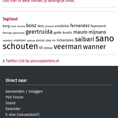
Stel hier in welk nieuws jij belangrijk vindt.
Tagcloud
bosz
fernandez
berg
dest
eredivisie
feyenoord
driouech
bodo
bommel
geertruida
mauro
mijnans
kostic
godts
flamingo
gasiorowski
sano
saibari
rickardoko
perisic
onderkant
plea
rcv
opbouw
nederland
schouten
veerman
wanner
til
tillman
A Twitter List by psv.supporters.nl
Direct naar
Aanmelden
/
inloggen
PSV Forum
Stand
Kalender
E-zine (nieuwsbrief)