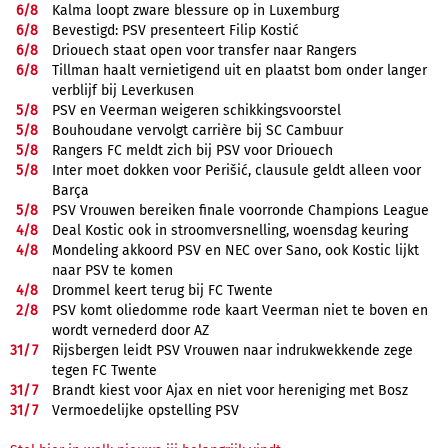
6/
8
Kalma loopt zware blessure op in Luxemburg
6/
8
Bevestigd: PSV presenteert Filip Kostić
6/
8
Driouech staat open voor transfer naar Rangers
6/
8
Tillman haalt vernietigend uit en plaatst bom onder langer
verblijf bij Leverkusen
5/
8
PSV en Veerman weigeren schikkingsvoorstel
5/
8
Bouhoudane vervolgt carrière bij SC Cambuur
5/
8
Rangers FC meldt zich bij PSV voor Driouech
5/
8
Inter moet dokken voor Perišić, clausule geldt alleen voor
Barça
5/
8
PSV Vrouwen bereiken finale voorronde Champions League
4/
8
Deal Kostic ook in stroomversnelling, woensdag keuring
4/
8
Mondeling akkoord PSV en NEC over Sano, ook Kostic lijkt
naar PSV te komen
4/
8
Drommel keert terug bij FC Twente
2/
8
PSV komt oliedomme rode kaart Veerman niet te boven en
wordt vernederd door AZ
31/
7
Rijsbergen leidt PSV Vrouwen naar indrukwekkende zege
tegen FC Twente
31/
7
Brandt kiest voor Ajax en niet voor hereniging met Bosz
31/
7
Vermoedelijke opstelling PSV