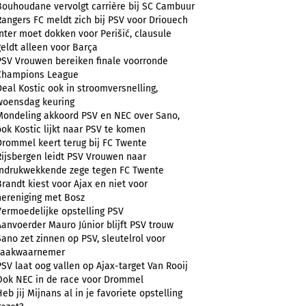
Bouhoudane vervolgt carrière bij SC Cambuur
Rangers FC meldt zich bij PSV voor Driouech
Inter moet dokken voor Perišić, clausule
geldt alleen voor Barça
PSV Vrouwen bereiken finale voorronde
Champions League
Deal Kostic ook in stroomversnelling,
woensdag keuring
Mondeling akkoord PSV en NEC over Sano,
ook Kostic lijkt naar PSV te komen
Drommel keert terug bij FC Twente
Rijsbergen leidt PSV Vrouwen naar
indrukwekkende zege tegen FC Twente
Brandt kiest voor Ajax en niet voor
hereniging met Bosz
Vermoedelijke opstelling PSV
Aanvoerder Mauro Júnior blijft PSV trouw
Sano zet zinnen op PSV, sleutelrol voor
zaakwaarnemer
PSV laat oog vallen op Ajax-target Van Rooij
Ook NEC in de race voor Drommel
Heb jij Mijnans al in je favoriete opstelling