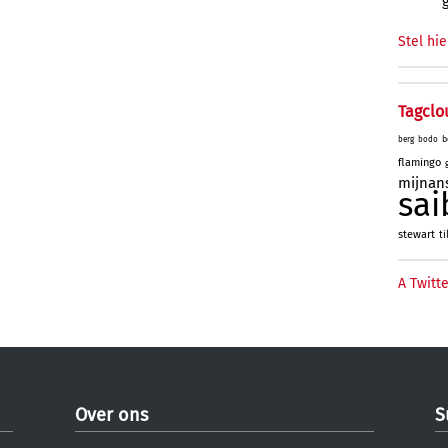
Stel hie
Tagclo
b
berg
bodo
flamingo
mijnan
sai
stewart
ti
A Twitte
Over ons
S