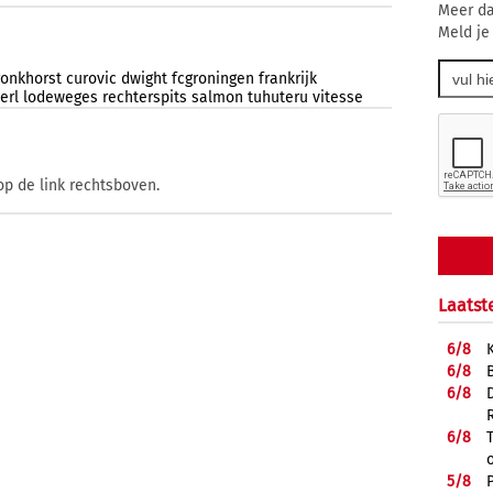
Meer da
Meld je
ronkhorst
curovic
dwight
fcgroningen
frankrijk
erl
lodeweges
rechterspits
salmon
tuhuteru
vitesse
op de link rechtsboven.
Laatst
6/
8
6/
8
6/
8
6/
8
5/
8