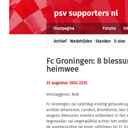
Voorpagina
Nieuws
Forums
In
Archief
Wedstrijden
Standen
E-zine
Fc Groningen: 8 blessu
heimwee
23 augustus 2002 22:15
Verslaggever: RvN
Fc Groningen zal zaterdag ernstig gehandic
achttal Johansson, Landerl, Bronkhorst, Van 
wegens blessures moeten ontbreken in het e
tegenvaller zal ongetwijfeld echter het ontb
de voorbereiding de grote uitblinker bij Fc 