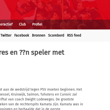
teractief
Club
Profiel
Twitter
Facebook
Bronnen
Scorebord
RSS feed
res en ??n speler met
apt aan de wedstrijd tegen PSV moeten beginnen. Het
Gessel, Kruiswijk, Salmon, Tuhuteru en Curovic zal
lftal van coach Dwight Lodeweges. De grootste
reken van de rechterspits Kamata zijn. Kamata was in
Groningen en herhaalde dat in de eerste