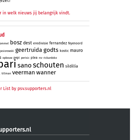
gezet?
r in welk nieuws jij belangrijk vindt.
ud
bosz
dest
fernandez
eredivisie
feyenoord
ommel
godts
geertruida
mauro
kostic
gasiorowski
s
plea
pepi
opbouw
perisic
rcv
rickardoko
bari
schouten
sano
sildillia
veerman
wanner
l
tillman
r List by psv.supporters.nl
upporters.nl