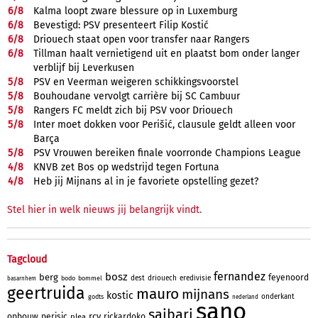
6/
8
Kalma loopt zware blessure op in Luxemburg
6/
8
Bevestigd: PSV presenteert Filip Kostić
6/
8
Driouech staat open voor transfer naar Rangers
6/
8
Tillman haalt vernietigend uit en plaatst bom onder langer
verblijf bij Leverkusen
5/
8
PSV en Veerman weigeren schikkingsvoorstel
5/
8
Bouhoudane vervolgt carrière bij SC Cambuur
5/
8
Rangers FC meldt zich bij PSV voor Driouech
5/
8
Inter moet dokken voor Perišić, clausule geldt alleen voor
Barça
5/
8
PSV Vrouwen bereiken finale voorronde Champions League
4/
8
KNVB zet Bos op wedstrijd tegen Fortuna
4/
8
Heb jij Mijnans al in je favoriete opstelling gezet?
Stel hier in welk nieuws jij belangrijk vindt.
Tagcloud
fernandez
bosz
berg
feyenoord
dest
driouech
eredivisie
bodo
bommel
basarnhem
geertruida
mauro
mijnans
kostic
onderkant
godts
nederland
sano
saibari
rcv
opbouw
perisic
rickardoko
plea