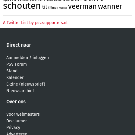
schouten
veerman
wanner
til
tillman
twente
A Twitter List by psv.supporters.nl
Direct naar
Aanmelden
/
inloggen
PSV Forum
Stand
Kalender
E-zine (nieuwsbrief)
Nieuwsarchief
Over ons
Voor webmasters
Disclaimer
Privacy
Adverteren