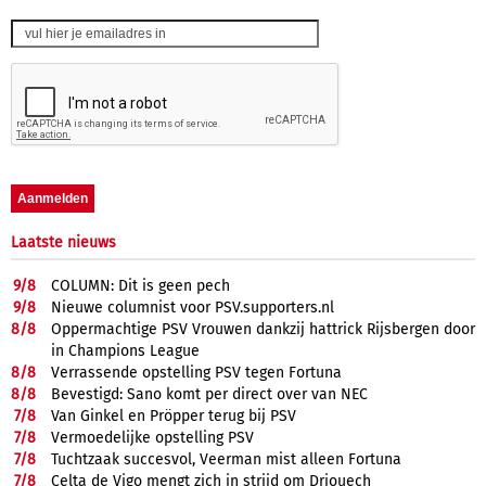
Laatste nieuws
9/
8
COLUMN: Dit is geen pech
9/
8
Nieuwe columnist voor PSV.supporters.nl
8/
8
Oppermachtige PSV Vrouwen dankzij hattrick Rijsbergen door
in Champions League
8/
8
Verrassende opstelling PSV tegen Fortuna
8/
8
Bevestigd: Sano komt per direct over van NEC
7/
8
Van Ginkel en Pröpper terug bij PSV
7/
8
Vermoedelijke opstelling PSV
7/
8
Tuchtzaak succesvol, Veerman mist alleen Fortuna
7/
8
Celta de Vigo mengt zich in strijd om Driouech