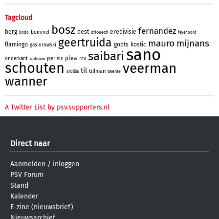
Tagcloud
bosz
fernandez
berg
dest
eredivisie
bommel
driouech
bodo
feyenoord
geertruida
mauro
mijnans
flamingo
godts
kostic
gasiorowski
sano
saibari
plea
perisic
onderkant
rcv
opbouw
schouten
veerman
til
tillman
twente
sildillia
wanner
A Twitter List by psv.supporters.nl
Direct naar
Aanmelden
/
inloggen
PSV Forum
Stand
Kalender
E-zine (nieuwsbrief)
Nieuwsarchief