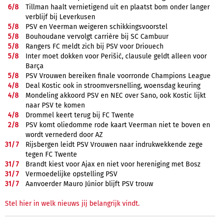
6/
8
Tillman haalt vernietigend uit en plaatst bom onder langer
verblijf bij Leverkusen
5/
8
PSV en Veerman weigeren schikkingsvoorstel
5/
8
Bouhoudane vervolgt carrière bij SC Cambuur
5/
8
Rangers FC meldt zich bij PSV voor Driouech
5/
8
Inter moet dokken voor Perišić, clausule geldt alleen voor
Barça
5/
8
PSV Vrouwen bereiken finale voorronde Champions League
4/
8
Deal Kostic ook in stroomversnelling, woensdag keuring
4/
8
Mondeling akkoord PSV en NEC over Sano, ook Kostic lijkt
naar PSV te komen
4/
8
Drommel keert terug bij FC Twente
2/
8
PSV komt oliedomme rode kaart Veerman niet te boven en
wordt vernederd door AZ
31/
7
Rijsbergen leidt PSV Vrouwen naar indrukwekkende zege
tegen FC Twente
31/
7
Brandt kiest voor Ajax en niet voor hereniging met Bosz
31/
7
Vermoedelijke opstelling PSV
31/
7
Aanvoerder Mauro Júnior blijft PSV trouw
Stel hier in welk nieuws jij belangrijk vindt.