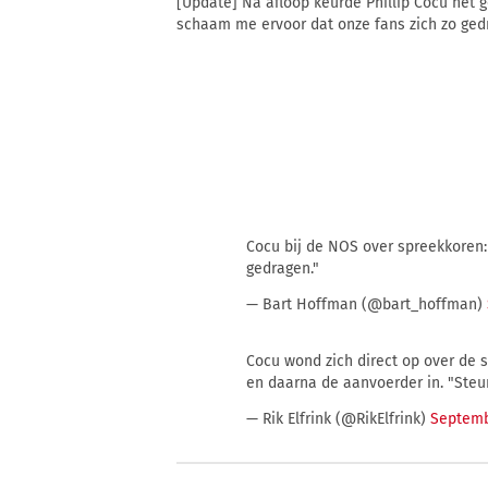
[Update] Na afloop keurde Phillip Cocu het g
schaam me ervoor dat onze fans zich zo gedr
Cocu bij de NOS over spreekkoren:
gedragen."
— Bart Hoffman (@bart_hoffman)
Cocu wond zich direct op over de
en daarna de aanvoerder in. "Steun
— Rik Elfrink (@RikElfrink)
Septemb