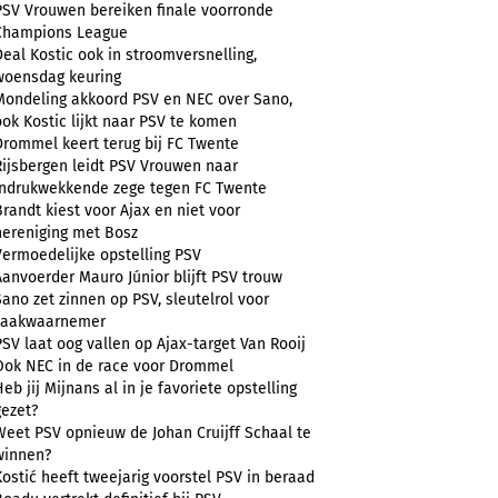
PSV Vrouwen bereiken finale voorronde
Champions League
Deal Kostic ook in stroomversnelling,
woensdag keuring
Mondeling akkoord PSV en NEC over Sano,
ook Kostic lijkt naar PSV te komen
Drommel keert terug bij FC Twente
Rijsbergen leidt PSV Vrouwen naar
indrukwekkende zege tegen FC Twente
Brandt kiest voor Ajax en niet voor
hereniging met Bosz
Vermoedelijke opstelling PSV
Aanvoerder Mauro Júnior blijft PSV trouw
Sano zet zinnen op PSV, sleutelrol voor
zaakwaarnemer
PSV laat oog vallen op Ajax-target Van Rooij
Ook NEC in de race voor Drommel
Heb jij Mijnans al in je favoriete opstelling
gezet?
Weet PSV opnieuw de Johan Cruijff Schaal te
winnen?
Kostić heeft tweejarig voorstel PSV in beraad