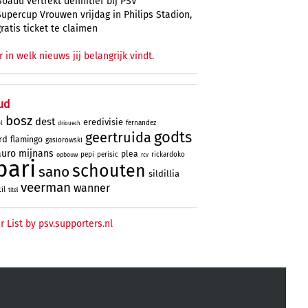
Boadu vertrekt definitief bij PSV
Supercup Vrouwen vrijdag in Philips Stadion,
gratis ticket te claimen
r in welk nieuws jij belangrijk vindt.
ud
bosz
dest
eredivisie
fernandez
l
driouech
godts
geertruida
rd
flamingo
gasiorowski
uro
mijnans
plea
pepi
perisic
rickardoko
opbouw
rcv
bari
schouten
sano
sildillia
veerman
wanner
til
titel
r List by psv.supporters.nl