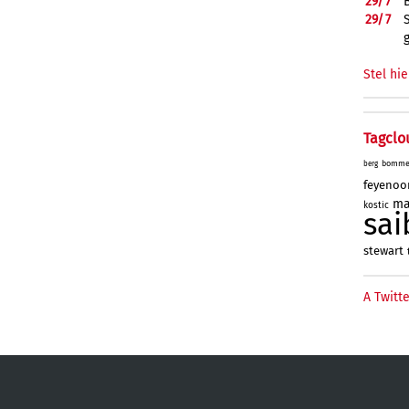
29/
7
29/
7
Stel hie
Tagclo
bomme
berg
feyenoo
ma
kostic
sai
stewart
A Twitte