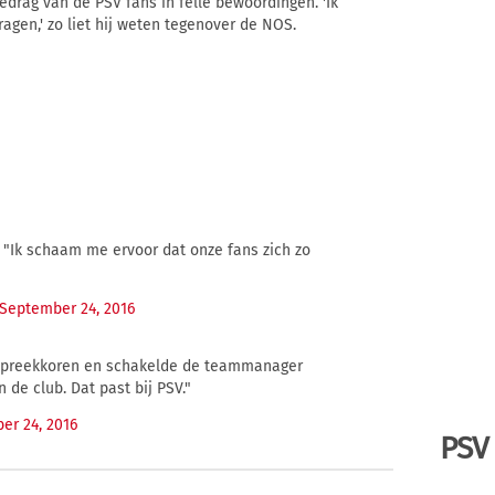
edrag van de PSV fans in felle bewoordingen. 'Ik
agen,' zo liet hij weten tegenover de NOS.
 "Ik schaam me ervoor dat onze fans zich zo
September 24, 2016
 spreekkoren en schakelde de teammanager
 de club. Dat past bij PSV."
er 24, 2016
PSV