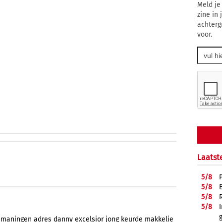
Meld je
zine in
achterg
voor.
Laatst
5/
8
5/
8
5/
8
5/
8
nmaningen
adres
danny
excelsior
jong
keurde
makkelie