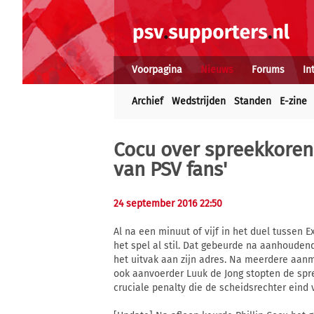
Voorpagina
Nieuws
Forums
In
Archief
Wedstrijden
Standen
E-zine
Cocu over spreekkoren
van PSV fans'
24 september 2016 22:50
Al na een minuut of vijf in het duel tussen 
het spel al stil. Dat gebeurde na aanhouden
het uitvak aan zijn adres. Na meerdere aanm
ook aanvoerder Luuk de Jong stopten de spr
cruciale penalty die de scheidsrechter eind v