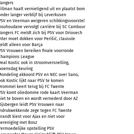
Rangers
Tillman haalt vernietigend uit en plaatst bom
onder langer verblijf bij Leverkusen
PSV en Veerman weigeren schikkingsvoorstel
Bouhoudane vervolgt carrière bij SC Cambuur
Rangers FC meldt zich bij PSV voor Driouech
Inter moet dokken voor Perišić, clausule
geldt alleen voor Barça
PSV Vrouwen bereiken finale voorronde
Champions League
Deal Kostic ook in stroomversnelling,
woensdag keuring
Mondeling akkoord PSV en NEC over Sano,
ook Kostic lijkt naar PSV te komen
Drommel keert terug bij FC Twente
PSV komt oliedomme rode kaart Veerman
niet te boven en wordt vernederd door AZ
Rijsbergen leidt PSV Vrouwen naar
indrukwekkende zege tegen FC Twente
Brandt kiest voor Ajax en niet voor
hereniging met Bosz
Vermoedelijke opstelling PSV