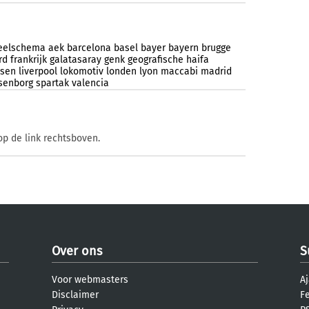
eelschema
aek
barcelona
basel
bayer
bayern
brugge
rd
frankrijk
galatasaray
genk
geografische
haifa
usen
liverpool
lokomotiv
londen
lyon
maccabi
madrid
senborg
spartak
valencia
op de link rechtsboven.
Over ons
S
Voor webmasters
Aj
Disclaimer
F