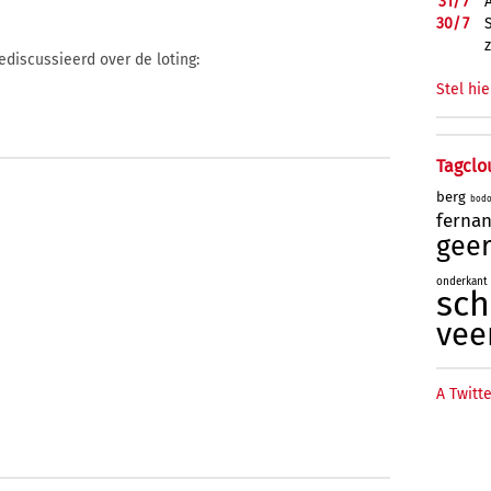
31/
7
30/
7
discussieerd over de loting:
Stel hie
Tagclo
berg
bod
ferna
geer
onderkant
sc
vee
A Twitte