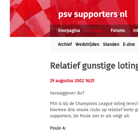
Voorpagina
Nieuws
Forums
In
Archief
Wedstrijden
Standen
E-zine
Relatief gunstige lotin
29 augustus 2002 16:25
Verslaggever: BvT
PSV is bij de Champions League loting terec
hiermee drie mooie clubs op relatief korte g
supporters. De Poule ziet er als volgt uit:
Poule A: