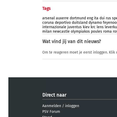
Tags
arsenal
auxerre
dortmund
eng
ita
dui
rus
sp
coruna
deportivo
duitsland
dynamo
feyenoo
internazionale
juventus
kiev
krc
lens
leverk
milan
newcastle
olympiakos
poules
roma
ro
Wat vind jij van dit nieuws?
Om te reageren moet je eerst inloggen. Klik 
Direct naar
Aanmelden
/
inloggen
PSV Forum