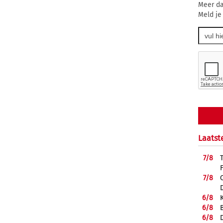
Meer da
Meld je
Laatst
7/
8
7/
8
6/
8
6/
8
6/
8