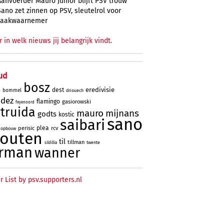
Aanvoerder Mauro Júnior blijft PSV trouw
Sano zet zinnen op PSV, sleutelrol voor
zaakwaarnemer
r in welk nieuws jij belangrijk vindt.
ud
bosz
eredivisie
dest
bommel
driouech
o
ndez
flamingo
gasiorowski
feyenoord
truida
mauro
mijnans
godts
kostic
sano
saibari
plea
perisic
rcv
opbouw
houten
til
tillman
twente
sildillia
rman
wanner
r List by psv.supporters.nl