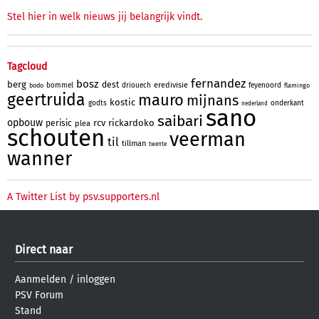
Stel hier in welk nieuws jij belangrijk vindt.
Tagcloud
fernandez
bosz
berg
dest
eredivisie
bommel
driouech
feyenoord
bodo
flamingo
geertruida
mauro
mijnans
kostic
godts
onderkant
nederland
sano
saibari
opbouw
rcv
rickardoko
perisic
plea
schouten
veerman
til
tillman
twente
wanner
A Twitter List by psv.supporters.nl
Direct naar
Aanmelden
/
inloggen
PSV Forum
Stand