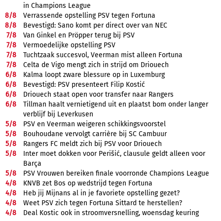
in Champions League
8/
8
Verrassende opstelling PSV tegen Fortuna
8/
8
Bevestigd: Sano komt per direct over van NEC
7/
8
Van Ginkel en Pröpper terug bij PSV
7/
8
Vermoedelijke opstelling PSV
7/
8
Tuchtzaak succesvol, Veerman mist alleen Fortuna
7/
8
Celta de Vigo mengt zich in strijd om Driouech
6/
8
Kalma loopt zware blessure op in Luxemburg
6/
8
Bevestigd: PSV presenteert Filip Kostić
6/
8
Driouech staat open voor transfer naar Rangers
6/
8
Tillman haalt vernietigend uit en plaatst bom onder langer
verblijf bij Leverkusen
5/
8
PSV en Veerman weigeren schikkingsvoorstel
5/
8
Bouhoudane vervolgt carrière bij SC Cambuur
5/
8
Rangers FC meldt zich bij PSV voor Driouech
5/
8
Inter moet dokken voor Perišić, clausule geldt alleen voor
Barça
5/
8
PSV Vrouwen bereiken finale voorronde Champions League
4/
8
KNVB zet Bos op wedstrijd tegen Fortuna
4/
8
Heb jij Mijnans al in je favoriete opstelling gezet?
4/
8
Weet PSV zich tegen Fortuna Sittard te herstellen?
4/
8
Deal Kostic ook in stroomversnelling, woensdag keuring