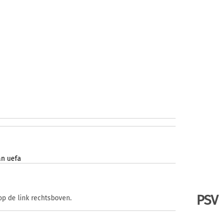
an
uefa
PSV
op de link rechtsboven.