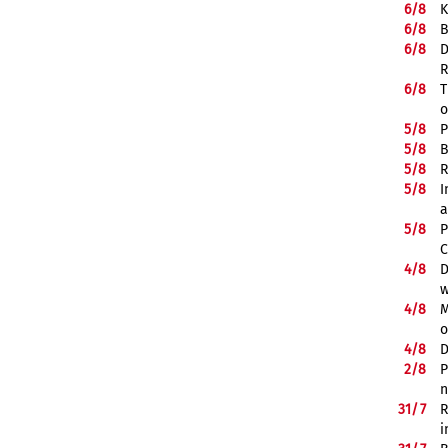
6/
8
K
6/
8
B
6/
8
D
R
6/
8
T
o
5/
8
P
5/
8
B
5/
8
R
5/
8
I
a
5/
8
P
C
4/
8
D
w
4/
8
M
o
4/
8
D
2/
8
P
n
31/
7
R
i