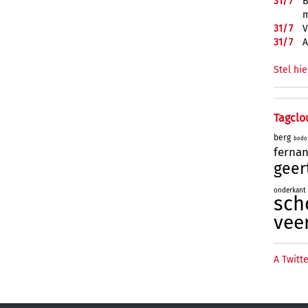
31/
7
B
m
31/
7
V
31/
7
A
Stel hie
Tagclo
berg
bodo
ferna
geer
onderkant
sch
vee
A Twitte