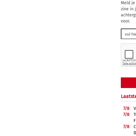
Meld je
zine in
achterg
voor.
Laatst
7/
8
V
7/
8
T
F
7/
8
C
D