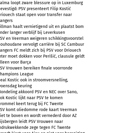
alma loopt zware blessure op in Luxemburg
evestigd: PSV presenteert Filip Kostić
riouech staat open voor transfer naar
angers
illman haalt vernietigend uit en plaatst bom
nder langer verblijf bij Leverkusen
SV en Veerman weigeren schikkingsvoorstel
ouhoudane vervolgt carrière bij SC Cambuur
angers FC meldt zich bij PSV voor Driouech
nter moet dokken voor Perišić, clausule geldt
lleen voor Barça
SV Vrouwen bereiken finale voorronde
hampions League
eal Kostic ook in stroomversnelling,
oensdag keuring
ondeling akkoord PSV en NEC over Sano,
ok Kostic lijkt naar PSV te komen
rommel keert terug bij FC Twente
SV komt oliedomme rode kaart Veerman
iet te boven en wordt vernederd door AZ
ijsbergen leidt PSV Vrouwen naar
ndrukwekkende zege tegen FC Twente