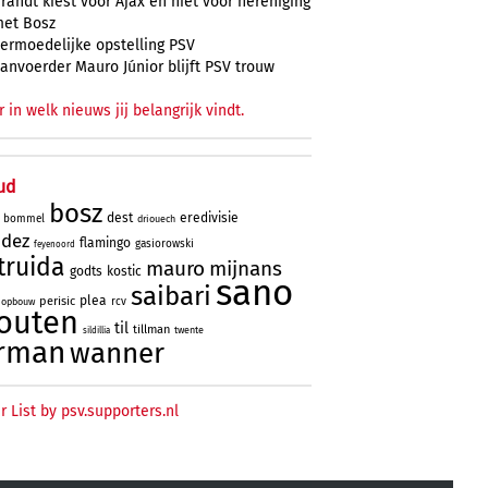
randt kiest voor Ajax en niet voor hereniging
et Bosz
ermoedelijke opstelling PSV
anvoerder Mauro Júnior blijft PSV trouw
r in welk nieuws jij belangrijk vindt.
ud
bosz
dest
eredivisie
bommel
driouech
ndez
flamingo
gasiorowski
feyenoord
truida
mauro
mijnans
godts
kostic
sano
saibari
plea
perisic
rcv
opbouw
outen
til
tillman
twente
sildillia
rman
wanner
r List by psv.supporters.nl