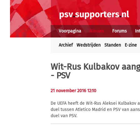
Voorpagina
Nieuws
Forums
In
Archief
Wedstrijden
Standen
E-zine
Wit-Rus Kulbakov aang
- PSV
21 november 2016 12:10
De UEFA heeft de Wit-Rus Aleksei Kulbakov 
duel tussen Atletico Madrid en PSV van aan
duel van PSV.