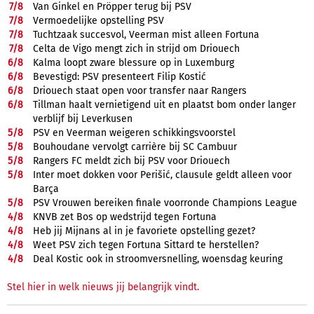
7/
8
Van Ginkel en Pröpper terug bij PSV
7/
8
Vermoedelijke opstelling PSV
7/
8
Tuchtzaak succesvol, Veerman mist alleen Fortuna
7/
8
Celta de Vigo mengt zich in strijd om Driouech
6/
8
Kalma loopt zware blessure op in Luxemburg
6/
8
Bevestigd: PSV presenteert Filip Kostić
6/
8
Driouech staat open voor transfer naar Rangers
6/
8
Tillman haalt vernietigend uit en plaatst bom onder langer
verblijf bij Leverkusen
5/
8
PSV en Veerman weigeren schikkingsvoorstel
5/
8
Bouhoudane vervolgt carrière bij SC Cambuur
5/
8
Rangers FC meldt zich bij PSV voor Driouech
5/
8
Inter moet dokken voor Perišić, clausule geldt alleen voor
Barça
5/
8
PSV Vrouwen bereiken finale voorronde Champions League
4/
8
KNVB zet Bos op wedstrijd tegen Fortuna
4/
8
Heb jij Mijnans al in je favoriete opstelling gezet?
4/
8
Weet PSV zich tegen Fortuna Sittard te herstellen?
4/
8
Deal Kostic ook in stroomversnelling, woensdag keuring
Stel hier in welk nieuws jij belangrijk vindt.