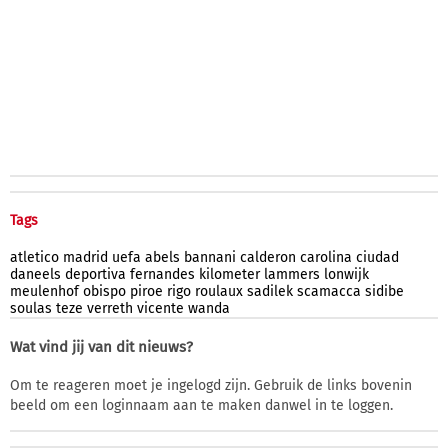
Tags
atletico
madrid
uefa
abels
bannani
calderon
carolina
ciudad
daneels
deportiva
fernandes
kilometer
lammers
lonwijk
meulenhof
obispo
piroe
rigo
roulaux
sadilek
scamacca
sidibe
soulas
teze
verreth
vicente
wanda
Wat vind jij van dit nieuws?
Om te reageren moet je ingelogd zijn. Gebruik de links bovenin
beeld om een loginnaam aan te maken danwel in te loggen.