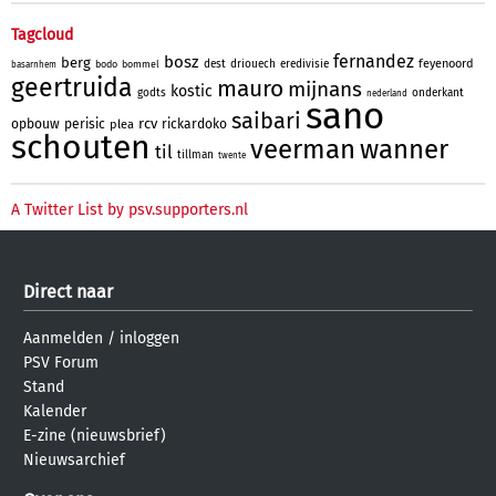
Tagcloud
fernandez
bosz
berg
feyenoord
dest
driouech
eredivisie
bodo
bommel
basarnhem
geertruida
mauro
mijnans
kostic
godts
onderkant
nederland
sano
saibari
rcv
opbouw
perisic
rickardoko
plea
schouten
veerman
wanner
til
tillman
twente
A Twitter List by psv.supporters.nl
Direct naar
Aanmelden
/
inloggen
PSV Forum
Stand
Kalender
E-zine (nieuwsbrief)
Nieuwsarchief