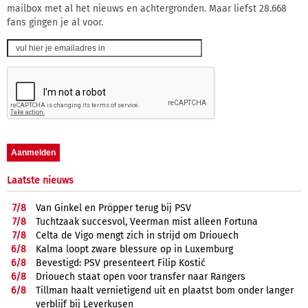
mailbox met al het nieuws en achtergronden. Maar liefst 28.668
fans gingen je al voor.
Laatste nieuws
7/
8
Van Ginkel en Pröpper terug bij PSV
7/
8
Tuchtzaak succesvol, Veerman mist alleen Fortuna
7/
8
Celta de Vigo mengt zich in strijd om Driouech
6/
8
Kalma loopt zware blessure op in Luxemburg
6/
8
Bevestigd: PSV presenteert Filip Kostić
6/
8
Driouech staat open voor transfer naar Rangers
6/
8
Tillman haalt vernietigend uit en plaatst bom onder langer
verblijf bij Leverkusen