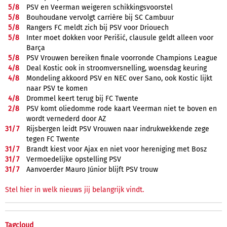
5/
8
PSV en Veerman weigeren schikkingsvoorstel
5/
8
Bouhoudane vervolgt carrière bij SC Cambuur
5/
8
Rangers FC meldt zich bij PSV voor Driouech
5/
8
Inter moet dokken voor Perišić, clausule geldt alleen voor
Barça
5/
8
PSV Vrouwen bereiken finale voorronde Champions League
4/
8
Deal Kostic ook in stroomversnelling, woensdag keuring
4/
8
Mondeling akkoord PSV en NEC over Sano, ook Kostic lijkt
naar PSV te komen
4/
8
Drommel keert terug bij FC Twente
2/
8
PSV komt oliedomme rode kaart Veerman niet te boven en
wordt vernederd door AZ
31/
7
Rijsbergen leidt PSV Vrouwen naar indrukwekkende zege
tegen FC Twente
31/
7
Brandt kiest voor Ajax en niet voor hereniging met Bosz
31/
7
Vermoedelijke opstelling PSV
31/
7
Aanvoerder Mauro Júnior blijft PSV trouw
Stel hier in welk nieuws jij belangrijk vindt.
Tagcloud