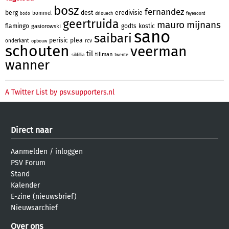
bosz
fernandez
berg
dest
eredivisie
bommel
driouech
bodo
feyenoord
geertruida
mauro
mijnans
flamingo
godts
kostic
gasiorowski
sano
saibari
perisic
plea
onderkant
rcv
opbouw
schouten
veerman
til
tillman
twente
sildillia
wanner
A Twitter List by psv.supporters.nl
Direct naar
Aanmelden
/
inloggen
PSV Forum
Stand
Kalender
E-zine (nieuwsbrief)
Nieuwsarchief
Over ons