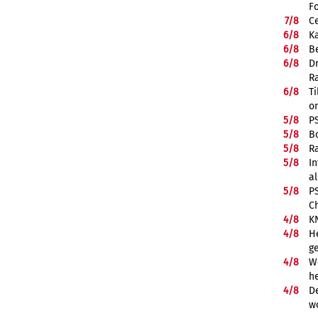
F
7/
8
Ce
6/
8
K
6/
8
Be
6/
8
D
R
6/
8
Ti
on
5/
8
P
5/
8
B
5/
8
R
5/
8
In
a
5/
8
P
C
4/
8
K
4/
8
He
g
4/
8
We
he
4/
8
De
w