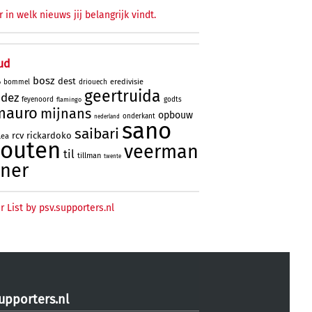
r in welk nieuws jij belangrijk vindt.
ud
bosz
dest
eredivisie
bommel
driouech
o
geertruida
ndez
feyenoord
godts
flamingo
mauro
mijnans
opbouw
onderkant
nederland
sano
saibari
rcv
rickardoko
lea
houten
veerman
til
tillman
twente
ner
r List by psv.supporters.nl
upporters.nl