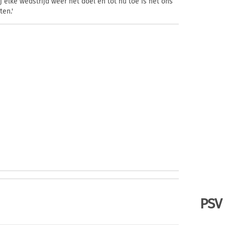
j elke wedstrijd weer het doel en tot nu toe is het ons
ten.'
PSV