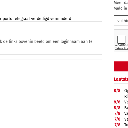
Meer da
Meld je
r
porto
telegraaf
verdedigd
verminderd
ik de links bovenin beeld om een loginnaam aan te
Laatst
8/
8
O
R
8/
8
V
8/
8
B
7/
8
Va
7/
8
V
7/
8
T