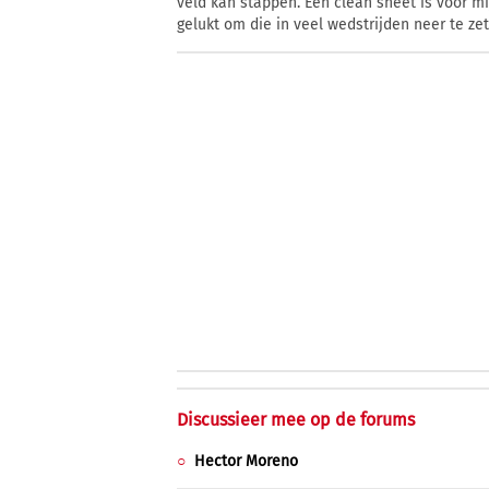
veld kan stappen. Een clean sheet is voor mi
gelukt om die in veel wedstrijden neer te zet
Discussieer mee op de forums
Hector Moreno