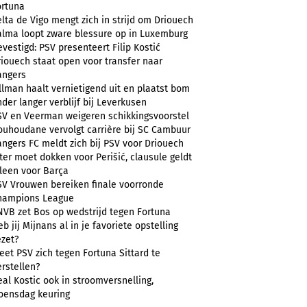
ortuna
lta de Vigo mengt zich in strijd om Driouech
alma loopt zware blessure op in Luxemburg
vestigd: PSV presenteert Filip Kostić
riouech staat open voor transfer naar
angers
llman haalt vernietigend uit en plaatst bom
der langer verblijf bij Leverkusen
SV en Veerman weigeren schikkingsvoorstel
ouhoudane vervolgt carrière bij SC Cambuur
angers FC meldt zich bij PSV voor Driouech
ter moet dokken voor Perišić, clausule geldt
lleen voor Barça
SV Vrouwen bereiken finale voorronde
hampions League
NVB zet Bos op wedstrijd tegen Fortuna
b jij Mijnans al in je favoriete opstelling
ezet?
et PSV zich tegen Fortuna Sittard te
rstellen?
al Kostic ook in stroomversnelling,
oensdag keuring