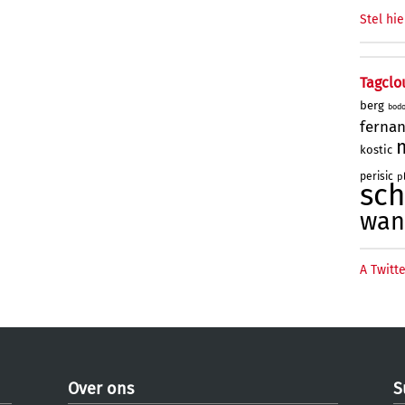
Stel hie
Tagclo
berg
bod
ferna
kostic
perisic
p
sc
wan
A Twitte
Over ons
S