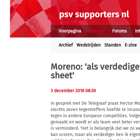
Voorpagina
Nieuws
Forums
In
Archief
Wedstrijden
Standen
E-zine
Moreno: 'als verdedige
sheet'
3 december 2016 08:30
In gesprek met De Telegraaf praat Hector Mor
slechts zeven tegentreffers hoefde te incas
tegen in andere Europese competities. Volge
gemaakt en wordt er als team veel beter ve
is verminderd. 'Het is belangrijk dat we zo we
kan scoren, maar als verdediger ben ik eigen