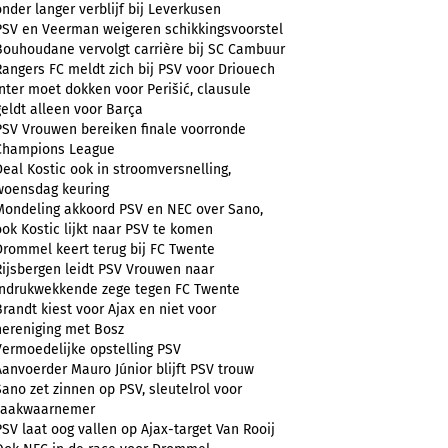
onder langer verblijf bij Leverkusen
PSV en Veerman weigeren schikkingsvoorstel
Bouhoudane vervolgt carrière bij SC Cambuur
Rangers FC meldt zich bij PSV voor Driouech
Inter moet dokken voor Perišić, clausule
geldt alleen voor Barça
PSV Vrouwen bereiken finale voorronde
Champions League
Deal Kostic ook in stroomversnelling,
woensdag keuring
Mondeling akkoord PSV en NEC over Sano,
ook Kostic lijkt naar PSV te komen
Drommel keert terug bij FC Twente
Rijsbergen leidt PSV Vrouwen naar
indrukwekkende zege tegen FC Twente
Brandt kiest voor Ajax en niet voor
hereniging met Bosz
Vermoedelijke opstelling PSV
Aanvoerder Mauro Júnior blijft PSV trouw
Sano zet zinnen op PSV, sleutelrol voor
zaakwaarnemer
PSV laat oog vallen op Ajax-target Van Rooij