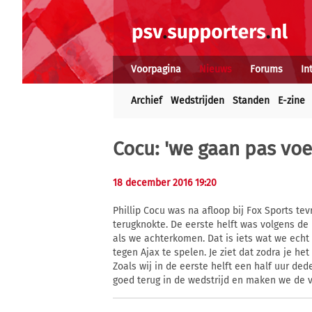
Voorpagina
Nieuws
Forums
In
Archief
Wedstrijden
Standen
E-zine
Cocu: 'we gaan pas vo
18 december 2016 19:20
Phillip Cocu was na afloop bij Fox Sports t
terugknokte. De eerste helft was volgens d
als we achterkomen. Dat is iets wat we echt
tegen Ajax te spelen. Je ziet dat zodra je het
Zoals wij in de eerste helft een half uur ded
goed terug in de wedstrijd en maken we de v