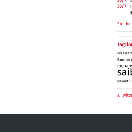
30/
7
30/
7
Stel hie
Tagclo
b
berg
bodo
flamingo
mijnan
sai
stewart
ti
A Twitte