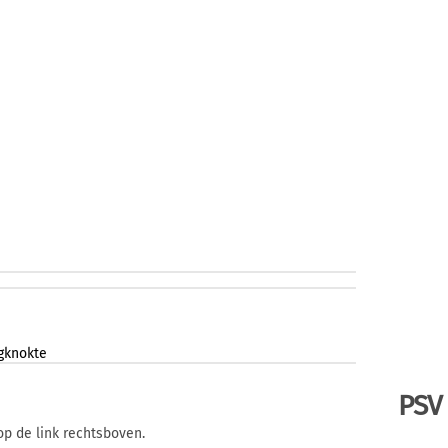
gknokte
PSV
op de link rechtsboven.