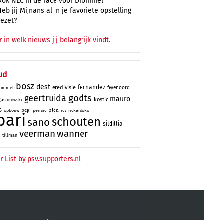
Ook NEC in de race voor Drommel
Heb jij Mijnans al in je favoriete opstelling
gezet?
r in welk nieuws jij belangrijk vindt.
ud
bosz
dest
fernandez
eredivisie
feyenoord
ommel
godts
geertruida
mauro
kostic
gasiorowski
s
plea
pepi
opbouw
perisic
rcv
rickardoko
bari
schouten
sano
sildillia
veerman
wanner
l
tillman
r List by psv.supporters.nl