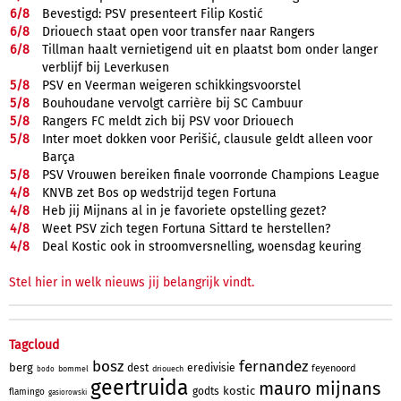
6/
8
Bevestigd: PSV presenteert Filip Kostić
6/
8
Driouech staat open voor transfer naar Rangers
6/
8
Tillman haalt vernietigend uit en plaatst bom onder langer
verblijf bij Leverkusen
5/
8
PSV en Veerman weigeren schikkingsvoorstel
5/
8
Bouhoudane vervolgt carrière bij SC Cambuur
5/
8
Rangers FC meldt zich bij PSV voor Driouech
5/
8
Inter moet dokken voor Perišić, clausule geldt alleen voor
Barça
5/
8
PSV Vrouwen bereiken finale voorronde Champions League
4/
8
KNVB zet Bos op wedstrijd tegen Fortuna
4/
8
Heb jij Mijnans al in je favoriete opstelling gezet?
4/
8
Weet PSV zich tegen Fortuna Sittard te herstellen?
4/
8
Deal Kostic ook in stroomversnelling, woensdag keuring
Stel hier in welk nieuws jij belangrijk vindt.
Tagcloud
bosz
fernandez
berg
dest
eredivisie
feyenoord
bommel
driouech
bodo
geertruida
mauro
mijnans
kostic
godts
flamingo
gasiorowski