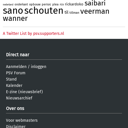
saibari
rickardoko
opbouw
perisic
plea
rcv
onderkant
nederland
sano
schouten
veerman
til
tillman
wanner
A Twitter List by psv.supporters.nl
Direct naar
Aanmelden
/
inloggen
PSV Forum
Stand
Kalender
E-zine (nieuwsbrief)
Nieuwsarchief
Over ons
Voor webmasters
Disclaimer