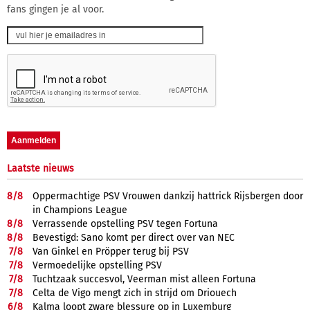
fans gingen je al voor.
Laatste nieuws
8/
8
Oppermachtige PSV Vrouwen dankzij hattrick Rijsbergen door
in Champions League
8/
8
Verrassende opstelling PSV tegen Fortuna
8/
8
Bevestigd: Sano komt per direct over van NEC
7/
8
Van Ginkel en Pröpper terug bij PSV
7/
8
Vermoedelijke opstelling PSV
7/
8
Tuchtzaak succesvol, Veerman mist alleen Fortuna
7/
8
Celta de Vigo mengt zich in strijd om Driouech
6/
8
Kalma loopt zware blessure op in Luxemburg