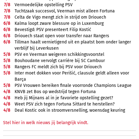
7/
8
Vermoedelijke opstelling PSV
7/
8
Tuchtzaak succesvol, Veerman mist alleen Fortuna
7/
8
Celta de Vigo mengt zich in strijd om Driouech
6/
8
Kalma loopt zware blessure op in Luxemburg
6/
8
Bevestigd: PSV presenteert Filip Kostić
6/
8
Driouech staat open voor transfer naar Rangers
6/
8
Tillman haalt vernietigend uit en plaatst bom onder langer
verblijf bij Leverkusen
5/
8
PSV en Veerman weigeren schikkingsvoorstel
5/
8
Bouhoudane vervolgt carrière bij SC Cambuur
5/
8
Rangers FC meldt zich bij PSV voor Driouech
5/
8
Inter moet dokken voor Perišić, clausule geldt alleen voor
Barça
5/
8
PSV Vrouwen bereiken finale voorronde Champions League
4/
8
KNVB zet Bos op wedstrijd tegen Fortuna
4/
8
Heb jij Mijnans al in je favoriete opstelling gezet?
4/
8
Weet PSV zich tegen Fortuna Sittard te herstellen?
4/
8
Deal Kostic ook in stroomversnelling, woensdag keuring
Stel hier in welk nieuws jij belangrijk vindt.