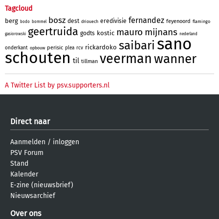
Tagcloud
bosz
fernandez
berg
dest
eredivisie
feyenoord
driouech
flamingo
bodo
bommel
geertruida
mauro
mijnans
kostic
godts
gasiorowski
nederland
sano
saibari
rickardoko
perisic
onderkant
plea
rcv
opbouw
schouten
veerman
wanner
til
tillman
A Twitter List by psv.supporters.nl
Direct naar
Aanmelden
/
inloggen
PSV Forum
Stand
Kalender
E-zine (nieuwsbrief)
Nieuwsarchief
Over ons