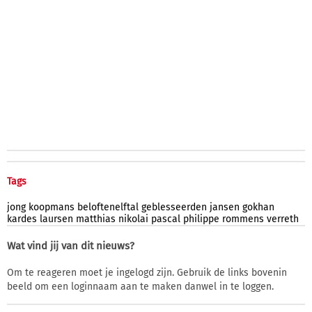
Tags
jong
koopmans
beloftenelftal
geblesseerden
jansen
gokhan
kardes
laursen
matthias
nikolai
pascal
philippe
rommens
verreth
Wat vind jij van dit nieuws?
Om te reageren moet je ingelogd zijn. Gebruik de links bovenin
beeld om een loginnaam aan te maken danwel in te loggen.