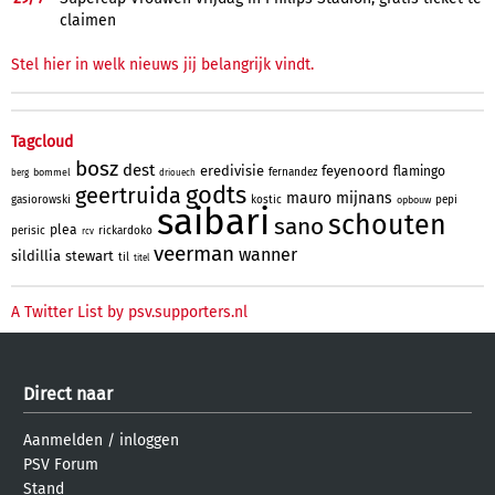
claimen
Stel hier in welk nieuws jij belangrijk vindt.
Tagcloud
bosz
dest
eredivisie
feyenoord
flamingo
fernandez
bommel
berg
driouech
godts
geertruida
mauro
mijnans
gasiorowski
kostic
pepi
opbouw
saibari
schouten
sano
plea
perisic
rickardoko
rcv
veerman
wanner
sildillia
stewart
til
titel
A Twitter List by psv.supporters.nl
Direct naar
Aanmelden
/
inloggen
PSV Forum
Stand