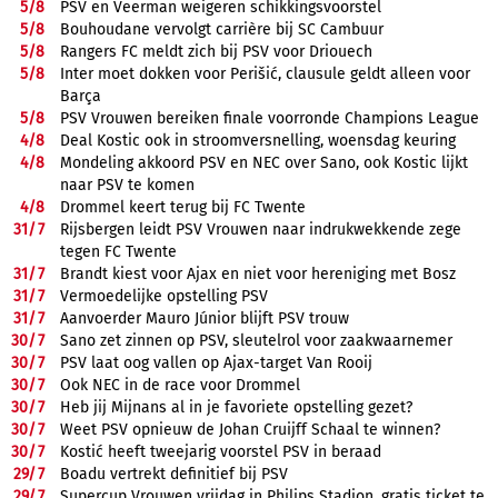
5/
8
PSV en Veerman weigeren schikkingsvoorstel
5/
8
Bouhoudane vervolgt carrière bij SC Cambuur
5/
8
Rangers FC meldt zich bij PSV voor Driouech
5/
8
Inter moet dokken voor Perišić, clausule geldt alleen voor
Barça
5/
8
PSV Vrouwen bereiken finale voorronde Champions League
4/
8
Deal Kostic ook in stroomversnelling, woensdag keuring
4/
8
Mondeling akkoord PSV en NEC over Sano, ook Kostic lijkt
naar PSV te komen
4/
8
Drommel keert terug bij FC Twente
31/
7
Rijsbergen leidt PSV Vrouwen naar indrukwekkende zege
tegen FC Twente
31/
7
Brandt kiest voor Ajax en niet voor hereniging met Bosz
31/
7
Vermoedelijke opstelling PSV
31/
7
Aanvoerder Mauro Júnior blijft PSV trouw
30/
7
Sano zet zinnen op PSV, sleutelrol voor zaakwaarnemer
30/
7
PSV laat oog vallen op Ajax-target Van Rooij
30/
7
Ook NEC in de race voor Drommel
30/
7
Heb jij Mijnans al in je favoriete opstelling gezet?
30/
7
Weet PSV opnieuw de Johan Cruijff Schaal te winnen?
30/
7
Kostić heeft tweejarig voorstel PSV in beraad
29/
7
Boadu vertrekt definitief bij PSV
29/
7
Supercup Vrouwen vrijdag in Philips Stadion, gratis ticket te