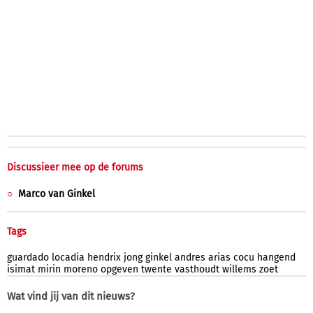
Discussieer mee op de forums
Marco van Ginkel
Tags
guardado
locadia
hendrix
jong
ginkel
andres
arias
cocu
hangend
isimat
mirin
moreno
opgeven
twente
vasthoudt
willems
zoet
Wat vind jij van dit nieuws?