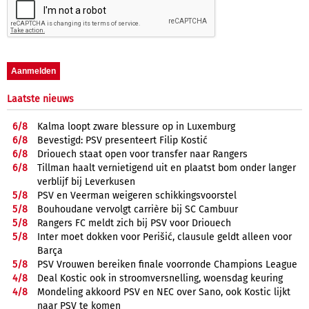
Laatste nieuws
6/
8
Kalma loopt zware blessure op in Luxemburg
6/
8
Bevestigd: PSV presenteert Filip Kostić
6/
8
Driouech staat open voor transfer naar Rangers
6/
8
Tillman haalt vernietigend uit en plaatst bom onder langer
verblijf bij Leverkusen
5/
8
PSV en Veerman weigeren schikkingsvoorstel
5/
8
Bouhoudane vervolgt carrière bij SC Cambuur
5/
8
Rangers FC meldt zich bij PSV voor Driouech
5/
8
Inter moet dokken voor Perišić, clausule geldt alleen voor
Barça
5/
8
PSV Vrouwen bereiken finale voorronde Champions League
4/
8
Deal Kostic ook in stroomversnelling, woensdag keuring
4/
8
Mondeling akkoord PSV en NEC over Sano, ook Kostic lijkt
naar PSV te komen