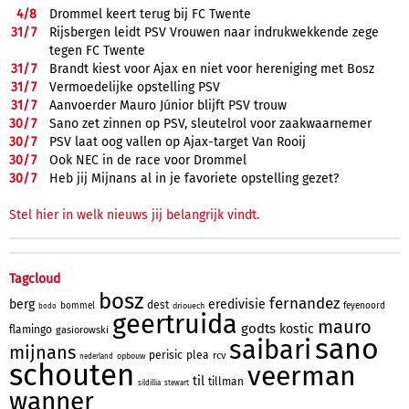
4/
8
Drommel keert terug bij FC Twente
31/
7
Rijsbergen leidt PSV Vrouwen naar indrukwekkende zege
tegen FC Twente
31/
7
Brandt kiest voor Ajax en niet voor hereniging met Bosz
31/
7
Vermoedelijke opstelling PSV
31/
7
Aanvoerder Mauro Júnior blijft PSV trouw
30/
7
Sano zet zinnen op PSV, sleutelrol voor zaakwaarnemer
30/
7
PSV laat oog vallen op Ajax-target Van Rooij
30/
7
Ook NEC in de race voor Drommel
30/
7
Heb jij Mijnans al in je favoriete opstelling gezet?
Stel hier in welk nieuws jij belangrijk vindt.
Tagcloud
bosz
fernandez
berg
eredivisie
dest
bommel
feyenoord
driouech
bodo
geertruida
mauro
godts
kostic
flamingo
gasiorowski
sano
saibari
mijnans
perisic
plea
rcv
opbouw
nederland
schouten
veerman
til
tillman
sildillia
stewart
wanner