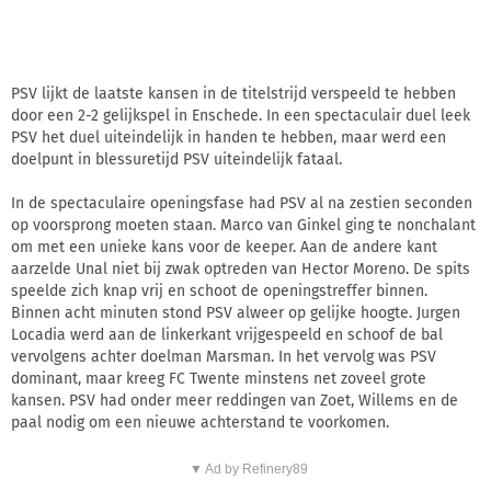
PSV lijkt de laatste kansen in de titelstrijd verspeeld te hebben
door een 2-2 gelijkspel in Enschede. In een spectaculair duel leek
PSV het duel uiteindelijk in handen te hebben, maar werd een
doelpunt in blessuretijd PSV uiteindelijk fataal.
In de spectaculaire openingsfase had PSV al na zestien seconden
op voorsprong moeten staan. Marco van Ginkel ging te nonchalant
om met een unieke kans voor de keeper. Aan de andere kant
aarzelde Unal niet bij zwak optreden van Hector Moreno. De spits
speelde zich knap vrij en schoot de openingstreffer binnen.
Binnen acht minuten stond PSV alweer op gelijke hoogte. Jurgen
Locadia werd aan de linkerkant vrijgespeeld en schoof de bal
vervolgens achter doelman Marsman. In het vervolg was PSV
dominant, maar kreeg FC Twente minstens net zoveel grote
kansen. PSV had onder meer reddingen van Zoet, Willems en de
paal nodig om een nieuwe achterstand te voorkomen.
▼ Ad by Refinery89