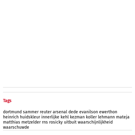
Tags
dortmund
sammer
reuter
arsenal
dede
evanilson
ewerthon
heinrich
huidskleur
innerlijke
kehl
kezman
koller
lehmann
mateja
matthias
metzelder
rns
rosicky
uitbuit
waarschijnlijkheid
waarschuwde