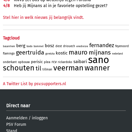
4/
8
Heb jij Mijnans al in je favoriete opstelling gezet?
Stel hier in welk nieuws jij belangrijk vindt.
Tagcloud
fernandez
berg
bosz
dest
driouech
feyenoord
bodo
bommel
eredivisie
basarnhem
mauro
mijnans
geertruida
kostic
flamingo
goretzka
nederland
sano
saibari
perisic
rcv
opbouw
plea
onderkant
rickardoko
veerman
schouten
wanner
til
tillman
A Twitter List by psv.supporters.nl
Direct naar
Aanmelden
/
inloggen
PSV Forum
Stand