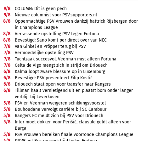
9/
8
COLUMN: Dit is geen pech
9/
8
Nieuwe columnist voor PSV.supporters.nl
8/
8
Oppermachtige PSV Vrouwen dankzij hattrick Rijsbergen door
in Champions League
8/
8
Verrassende opstelling PSV tegen Fortuna
8/
8
Bevestigd: Sano komt per direct over van NEC
7/
8
Van Ginkel en Pröpper terug bij PSV
7/
8
Vermoedelijke opstelling PSV
7/
8
Tuchtzaak succesvol, Veerman mist alleen Fortuna
7/
8
Celta de Vigo mengt zich in strijd om Driouech
6/
8
Kalma loopt zware blessure op in Luxemburg
6/
8
Bevestigd: PSV presenteert Filip Kostić
6/
8
Driouech staat open voor transfer naar Rangers
6/
8
Tillman haalt vernietigend uit en plaatst bom onder langer
verblijf bij Leverkusen
5/
8
PSV en Veerman weigeren schikkingsvoorstel
5/
8
Bouhoudane vervolgt carrière bij SC Cambuur
5/
8
Rangers FC meldt zich bij PSV voor Driouech
5/
8
Inter moet dokken voor Perišić, clausule geldt alleen voor
Barça
5/
8
PSV Vrouwen bereiken finale voorronde Champions League
4/
8
KNVB zet Bos op wedstrijd tegen Fortuna