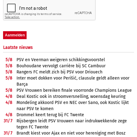
Laatste nieuws
5/
8
PSV en Veerman weigeren schikkingsvoorstel
5/
8
Bouhoudane vervolgt carrière bij SC Cambuur
5/
8
Rangers FC meldt zich bij PSV voor Driouech
5/
8
Inter moet dokken voor Perišić, clausule geldt alleen voor
Barça
5/
8
PSV Vrouwen bereiken finale voorronde Champions League
4/
8
Deal Kostic ook in stroomversnelling, woensdag keuring
4/
8
Mondeling akkoord PSV en NEC over Sano, ook Kostic lijkt
naar PSV te komen
4/
8
Drommel keert terug bij FC Twente
31/
7
Rijsbergen leidt PSV Vrouwen naar indrukwekkende zege
tegen FC Twente
31/
7
Brandt kiest voor Ajax en niet voor hereniging met Bosz