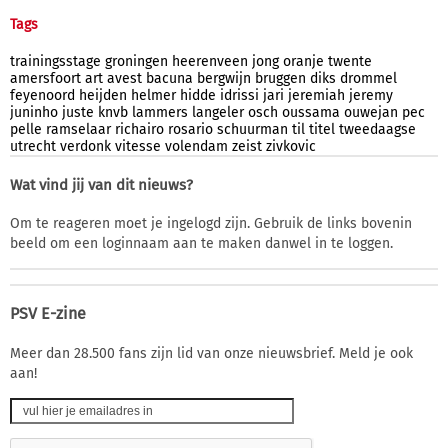
Tags
trainingsstage
groningen
heerenveen
jong
oranje
twente
amersfoort
art
avest
bacuna
bergwijn
bruggen
diks
drommel
feyenoord
heijden
helmer
hidde
idrissi
jari
jeremiah
jeremy
juninho
juste
knvb
lammers
langeler
osch
oussama
ouwejan
pec
pelle
ramselaar
richairo
rosario
schuurman
til
titel
tweedaagse
utrecht
verdonk
vitesse
volendam
zeist
zivkovic
Wat vind jij van dit nieuws?
Om te reageren moet je ingelogd zijn. Gebruik de links bovenin
beeld om een loginnaam aan te maken danwel in te loggen.
PSV E-zine
Meer dan 28.500 fans zijn lid van onze nieuwsbrief. Meld je ook
aan!