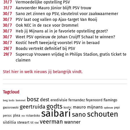
31/
7
Vermoedelijke opstelling PSV
31/
7
Aanvoerder Mauro Júnior blijft PSV trouw
30/
7
Sano zet zinnen op PSV, sleutelrol voor zaakwaarnemer
30/
7
PSV laat oog vallen op Ajax-target Van Rooij
30/
7
Ook NEC in de race voor Drommel
30/
7
Heb jij Mijnans al in je favoriete opstelling gezet?
30/
7
Weet PSV opnieuw de Johan Cruijff Schaal te winnen?
30/
7
Kostić heeft tweejarig voorstel PSV in beraad
29/
7
Boadu vertrekt definitief bij PSV
29/
7
Supercup Vrouwen vrijdag in Philips Stadion, gratis ticket te
claimen
Stel hier in welk nieuws jij belangrijk vindt.
Tagcloud
bosz
dest
eredivisie
fernandez
feyenoord
flamingo
bommel
berg
bodo
godts
geertruida
mauro
mijnans
gasiorowski
kostic
pepi
opbouw
saibari
schouten
sano
plea
perisic
rickardoko
rcv
veerman
wanner
sildillia
stewart
til
titel