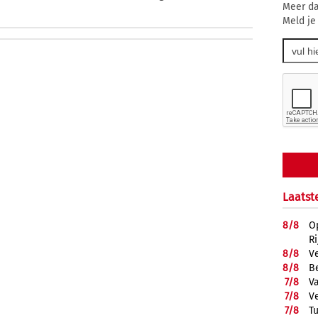
Meer da
Meld je
Laatst
8/
8
O
R
8/
8
V
8/
8
B
7/
8
Va
7/
8
V
7/
8
T