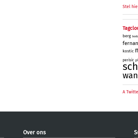
Stel hie
Tagclo
berg
bod
ferna
kostic
perisic
p
sc
wan
A Twitte
Over ons
S