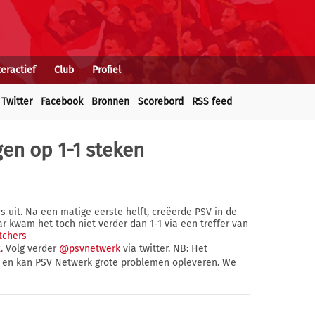
teractief
Club
Profiel
Twitter
Facebook
Bronnen
Scorebord
RSS feed
ngen op 1-1 steken
 uit. Na een matige eerste helft, creëerde PSV in de
 kwam het toch niet verder dan 1-1 via een treffer van
tchers
x
. Volg verder
@psvnetwerk
via twitter. NB: Het
ar en kan PSV Netwerk grote problemen opleveren. We