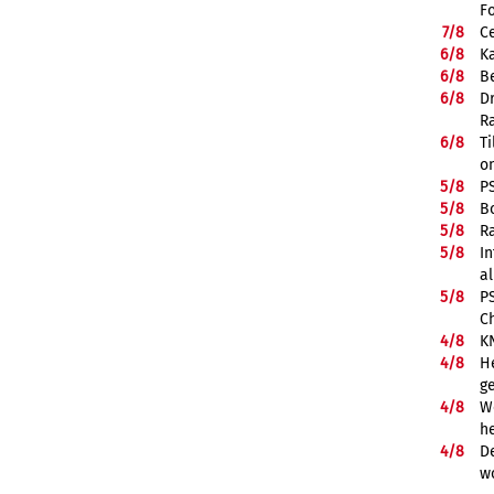
F
7/
8
Ce
6/
8
K
6/
8
Be
6/
8
D
R
6/
8
Ti
on
5/
8
P
5/
8
B
5/
8
R
5/
8
In
a
5/
8
P
C
4/
8
K
4/
8
He
g
4/
8
We
he
4/
8
De
w