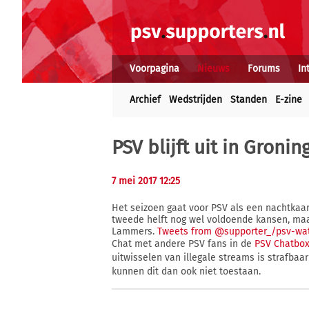
Voorpagina
Nieuws
Forums
In
Archief
Wedstrijden
Standen
E-zine
PSV blijft uit in Groni
7 mei 2017 12:25
Het seizoen gaat voor PSV als een nachtkaars
tweede helft nog wel voldoende kansen, maar
Lammers.
Tweets from @supporter_/psv-wa
Chat met andere PSV fans in de
PSV Chatbo
uitwisselen van illegale streams is strafba
kunnen dit dan ook niet toestaan.