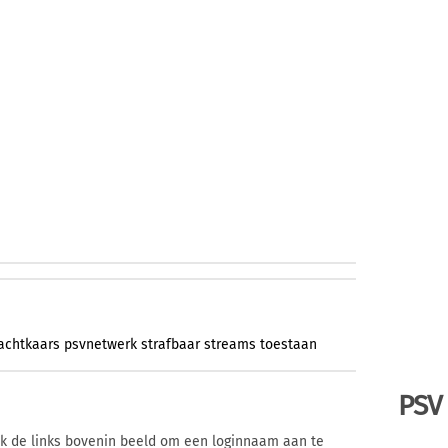
achtkaars
psvnetwerk
strafbaar
streams
toestaan
PSV
ik de links bovenin beeld om een loginnaam aan te