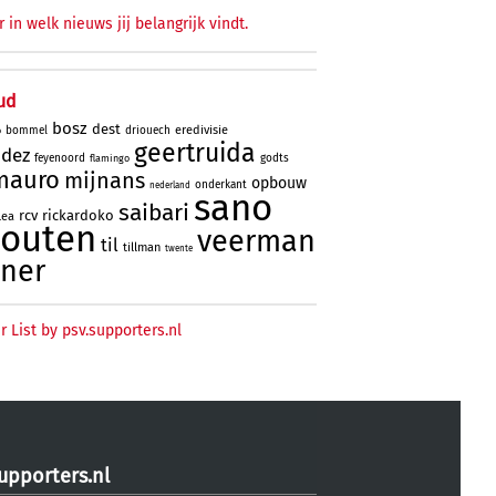
r in welk nieuws jij belangrijk vindt.
ud
bosz
dest
eredivisie
bommel
driouech
o
geertruida
ndez
feyenoord
godts
flamingo
mauro
mijnans
opbouw
onderkant
nederland
sano
saibari
rcv
rickardoko
lea
houten
veerman
til
tillman
twente
ner
r List by psv.supporters.nl
upporters.nl