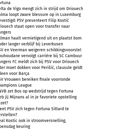
ortuna
lta de Vigo mengt zich in strijd om Driouech
alma loopt zware blessure op in Luxemburg
vestigd: PSV presenteert Filip Kostić
riouech staat open voor transfer naar
angers
llman haalt vernietigend uit en plaatst bom
der langer verblijf bij Leverkusen
SV en Veerman weigeren schikkingsvoorstel
ouhoudane vervolgt carrière bij SC Cambuur
angers FC meldt zich bij PSV voor Driouech
ter moet dokken voor Perišić, clausule geldt
lleen voor Barça
SV Vrouwen bereiken finale voorronde
hampions League
NVB zet Bos op wedstrijd tegen Fortuna
b jij Mijnans al in je favoriete opstelling
ezet?
et PSV zich tegen Fortuna Sittard te
rstellen?
al Kostic ook in stroomversnelling,
oensdag keuring