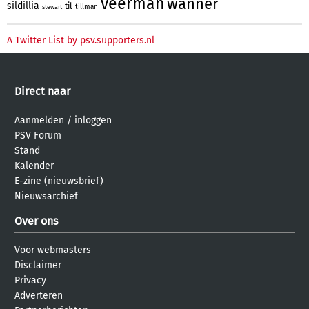
veerman
wanner
sildillia
til
tillman
stewart
A Twitter List by psv.supporters.nl
Direct naar
Aanmelden
/
inloggen
PSV Forum
Stand
Kalender
E-zine (nieuwsbrief)
Nieuwsarchief
Over ons
Voor webmasters
Disclaimer
Privacy
Adverteren