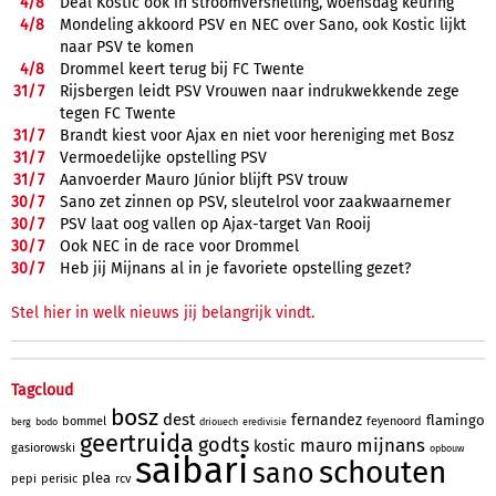
4/
8
Deal Kostic ook in stroomversnelling, woensdag keuring
4/
8
Mondeling akkoord PSV en NEC over Sano, ook Kostic lijkt
naar PSV te komen
4/
8
Drommel keert terug bij FC Twente
31/
7
Rijsbergen leidt PSV Vrouwen naar indrukwekkende zege
tegen FC Twente
31/
7
Brandt kiest voor Ajax en niet voor hereniging met Bosz
31/
7
Vermoedelijke opstelling PSV
31/
7
Aanvoerder Mauro Júnior blijft PSV trouw
30/
7
Sano zet zinnen op PSV, sleutelrol voor zaakwaarnemer
30/
7
PSV laat oog vallen op Ajax-target Van Rooij
30/
7
Ook NEC in de race voor Drommel
30/
7
Heb jij Mijnans al in je favoriete opstelling gezet?
Stel hier in welk nieuws jij belangrijk vindt.
Tagcloud
bosz
dest
fernandez
flamingo
bommel
feyenoord
berg
bodo
driouech
eredivisie
geertruida
godts
mijnans
mauro
kostic
gasiorowski
opbouw
saibari
schouten
sano
plea
pepi
perisic
rcv