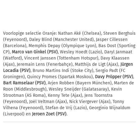
Voorlopige selectie Oranje: Nathan Aké (Chelsea), Steven Berghuis
(Feyenoord), Daley Blind (Manchester United), Jasper Cillessen
(Barcelona), Memphis Depay (Olympique Lyon), Bas Dost (Sporting
CP),
Marco van Ginkel (PSV)
, Wesley Hoedt (Lazio), Daryl Janmaat
(Watford), Vincent Janssen (Tottenham Hotspur), Davy Klaassen
(Ajax), Jeremain Lens (Fenerbahçe), Matthijs de Ligt (Ajax),
Jürgen
Locadia (PSV)
, Bruno Martins Indi (Stoke City), Sergio Padt (FC
Groningen), Quincy Promes (Spartak Moskou),
Davy Pröpper (PSV)
,
Bart Ramselaar (PSV)
, Arjen Robben (Bayern München), Marten de
Roon (Middlesbrough), Wesley Sneijder (Galatasaray), Kevin
Strootman (AS Roma), Kenny Tete (Ajax), Jens Toornstra
(Feyenoord), Joël Veltman (Ajax), Nick Viergever (Ajax), Tonny
Vilhena (Feyenoord), Stefan de Vrij (Lazio), Georginio Wijnaldum
(Liverpool) en
Jeroen Zoet (PSV)
.