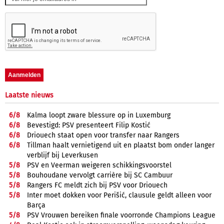
Laatste nieuws
6/
8
Kalma loopt zware blessure op in Luxemburg
6/
8
Bevestigd: PSV presenteert Filip Kostić
6/
8
Driouech staat open voor transfer naar Rangers
6/
8
Tillman haalt vernietigend uit en plaatst bom onder langer
verblijf bij Leverkusen
5/
8
PSV en Veerman weigeren schikkingsvoorstel
5/
8
Bouhoudane vervolgt carrière bij SC Cambuur
5/
8
Rangers FC meldt zich bij PSV voor Driouech
5/
8
Inter moet dokken voor Perišić, clausule geldt alleen voor
Barça
5/
8
PSV Vrouwen bereiken finale voorronde Champions League