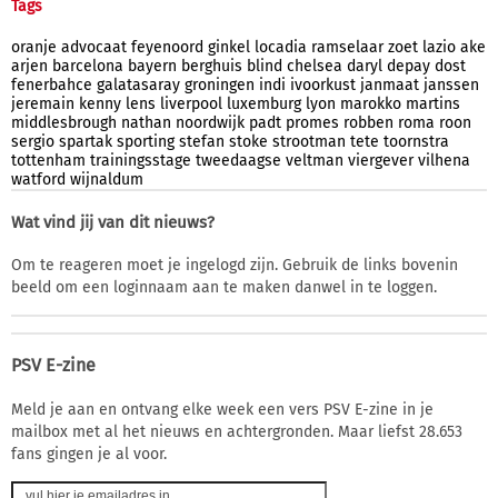
Tags
oranje
advocaat
feyenoord
ginkel
locadia
ramselaar
zoet
lazio
ake
arjen
barcelona
bayern
berghuis
blind
chelsea
daryl
depay
dost
fenerbahce
galatasaray
groningen
indi
ivoorkust
janmaat
janssen
jeremain
kenny
lens
liverpool
luxemburg
lyon
marokko
martins
middlesbrough
nathan
noordwijk
padt
promes
robben
roma
roon
sergio
spartak
sporting
stefan
stoke
strootman
tete
toornstra
tottenham
trainingsstage
tweedaagse
veltman
viergever
vilhena
watford
wijnaldum
Wat vind jij van dit nieuws?
Om te reageren moet je ingelogd zijn. Gebruik de links bovenin
beeld om een loginnaam aan te maken danwel in te loggen.
PSV E-zine
Meld je aan en ontvang elke week een vers PSV E-zine in je
mailbox met al het nieuws en achtergronden. Maar liefst 28.653
fans gingen je al voor.