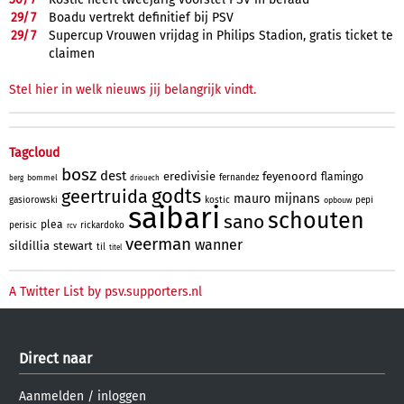
29/
7
Boadu vertrekt definitief bij PSV
29/
7
Supercup Vrouwen vrijdag in Philips Stadion, gratis ticket te
claimen
Stel hier in welk nieuws jij belangrijk vindt.
Tagcloud
bosz
dest
eredivisie
feyenoord
flamingo
fernandez
bommel
berg
driouech
godts
geertruida
mauro
mijnans
gasiorowski
kostic
pepi
opbouw
saibari
schouten
sano
plea
perisic
rickardoko
rcv
veerman
wanner
sildillia
stewart
til
titel
A Twitter List by psv.supporters.nl
Direct naar
Aanmelden
/
inloggen