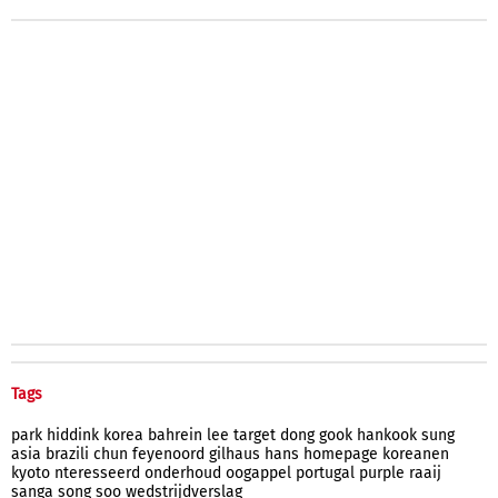
Tags
park
hiddink
korea
bahrein
lee
target
dong
gook
hankook
sung
asia
brazili
chun
feyenoord
gilhaus
hans
homepage
koreanen
kyoto
nteresseerd
onderhoud
oogappel
portugal
purple
raaij
sanga
song
soo
wedstrijdverslag