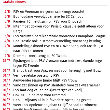
Laatste nieuws
5/
8
PSV en Veerman weigeren schikkingsvoorstel
5/
8
Bouhoudane vervolgt carrière bij SC Cambuur
5/
8
Rangers FC meldt zich bij PSV voor Driouech
5/
8
Inter moet dokken voor Perišić, clausule geldt alleen voor
Barça
5/
8
PSV Vrouwen bereiken finale voorronde Champions League
4/
8
Deal Kostic ook in stroomversnelling, woensdag keuring
4/
8
Mondeling akkoord PSV en NEC over Sano, ook Kostic lijkt
naar PSV te komen
4/
8
Drommel keert terug bij FC Twente
31/
7
Rijsbergen leidt PSV Vrouwen naar indrukwekkende zege
tegen FC Twente
31/
7
Brandt kiest voor Ajax en niet voor hereniging met Bosz
31/
7
Vermoedelijke opstelling PSV
31/
7
Aanvoerder Mauro Júnior blijft PSV trouw
30/
7
Sano zet zinnen op PSV, sleutelrol voor zaakwaarnemer
30/
7
PSV laat oog vallen op Ajax-target Van Rooij
30/
7
Ook NEC in de race voor Drommel
30/
7
Heb jij Mijnans al in je favoriete opstelling gezet?
30/
7
Weet PSV opnieuw de Johan Cruijff Schaal te winnen?
30/
7
Kostić heeft tweejarig voorstel PSV in beraad