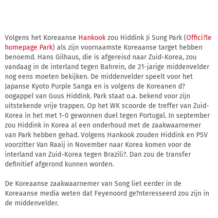
Volgens het Koreaanse
Hankook
zou Hiddink Ji Sung Park (
Offici?le
homepage Park
) als zijn voornaamste Koreaanse target hebben
benoemd. Hans Gilhaus, die is afgereisd naar Zuid-Korea, zou
vandaag in de interland tegen Bahrein, de 21-jarige middenvelder
nog eens moeten bekijken. De middenvelder speelt voor het
Japanse Kyoto Purple Sanga en is volgens de Koreanen d?
oogappel van Guus Hiddink. Park staat o.a. bekend voor zijn
uitstekende vrije trappen. Op het WK scoorde de treffer van Zuid-
Korea in het met 1-0 gewonnen duel tegen Portugal. In september
zou Hiddink in Korea al een onderhoud met de zaakwaarnemer
van Park hebben gehad. Volgens Hankook zouden Hiddink en PSV
voorzitter Van Raaij in November naar Korea komen voor de
interland van Zuid-Korea tegen Brazili?. Dan zou de transfer
definitief afgerond kunnen worden.
De Koreaanse zaakwaarnemer van Song liet eerder in de
Koreaanse media weten dat Feyenoord ge?nteresseerd zou zijn in
de middenvelder.