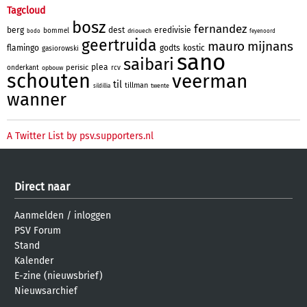
Tagcloud
bosz
fernandez
berg
dest
eredivisie
bommel
driouech
bodo
feyenoord
geertruida
mauro
mijnans
flamingo
godts
kostic
gasiorowski
sano
saibari
plea
perisic
onderkant
rcv
opbouw
schouten
veerman
til
tillman
twente
sildillia
wanner
A Twitter List by psv.supporters.nl
Direct naar
Aanmelden
/
inloggen
PSV Forum
Stand
Kalender
E-zine (nieuwsbrief)
Nieuwsarchief