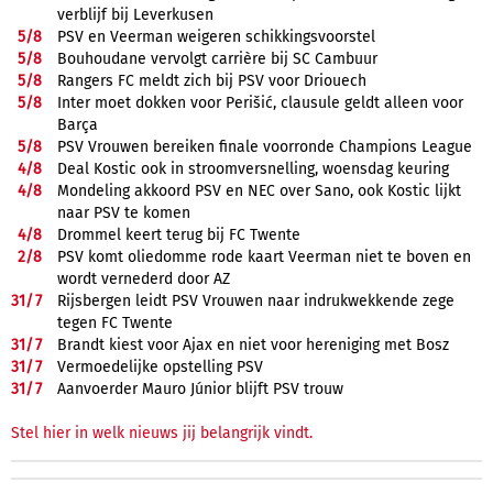
verblijf bij Leverkusen
5/
8
PSV en Veerman weigeren schikkingsvoorstel
5/
8
Bouhoudane vervolgt carrière bij SC Cambuur
5/
8
Rangers FC meldt zich bij PSV voor Driouech
5/
8
Inter moet dokken voor Perišić, clausule geldt alleen voor
Barça
5/
8
PSV Vrouwen bereiken finale voorronde Champions League
4/
8
Deal Kostic ook in stroomversnelling, woensdag keuring
4/
8
Mondeling akkoord PSV en NEC over Sano, ook Kostic lijkt
naar PSV te komen
4/
8
Drommel keert terug bij FC Twente
2/
8
PSV komt oliedomme rode kaart Veerman niet te boven en
wordt vernederd door AZ
31/
7
Rijsbergen leidt PSV Vrouwen naar indrukwekkende zege
tegen FC Twente
31/
7
Brandt kiest voor Ajax en niet voor hereniging met Bosz
31/
7
Vermoedelijke opstelling PSV
31/
7
Aanvoerder Mauro Júnior blijft PSV trouw
Stel hier in welk nieuws jij belangrijk vindt.