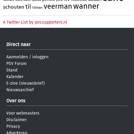
nederland
wanner
veerman
til
schouten
tillman
A Twitter List by psv.supporters.nl
Direct naar
Aanmelden
/
inloggen
PSV Forum
Stand
Kalender
E-zine (nieuwsbrief)
Nieuwsarchief
Over ons
Voor webmasters
Disclaimer
Privacy
Adverteren