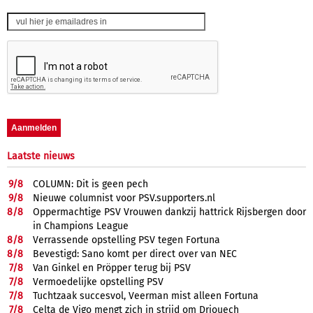
Laatste nieuws
9/
8
COLUMN: Dit is geen pech
9/
8
Nieuwe columnist voor PSV.supporters.nl
8/
8
Oppermachtige PSV Vrouwen dankzij hattrick Rijsbergen door
in Champions League
8/
8
Verrassende opstelling PSV tegen Fortuna
8/
8
Bevestigd: Sano komt per direct over van NEC
7/
8
Van Ginkel en Pröpper terug bij PSV
7/
8
Vermoedelijke opstelling PSV
7/
8
Tuchtzaak succesvol, Veerman mist alleen Fortuna
7/
8
Celta de Vigo mengt zich in strijd om Driouech