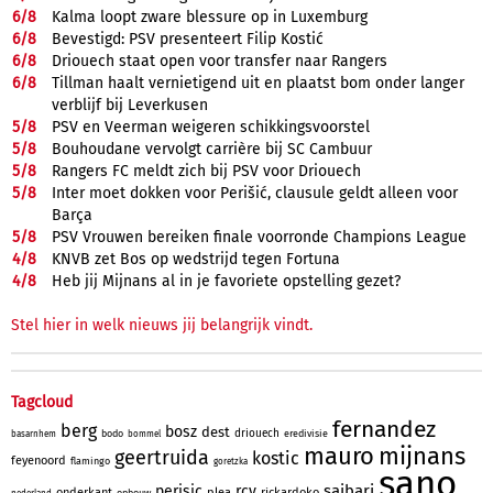
6/
8
Kalma loopt zware blessure op in Luxemburg
6/
8
Bevestigd: PSV presenteert Filip Kostić
6/
8
Driouech staat open voor transfer naar Rangers
6/
8
Tillman haalt vernietigend uit en plaatst bom onder langer
verblijf bij Leverkusen
5/
8
PSV en Veerman weigeren schikkingsvoorstel
5/
8
Bouhoudane vervolgt carrière bij SC Cambuur
5/
8
Rangers FC meldt zich bij PSV voor Driouech
5/
8
Inter moet dokken voor Perišić, clausule geldt alleen voor
Barça
5/
8
PSV Vrouwen bereiken finale voorronde Champions League
4/
8
KNVB zet Bos op wedstrijd tegen Fortuna
4/
8
Heb jij Mijnans al in je favoriete opstelling gezet?
Stel hier in welk nieuws jij belangrijk vindt.
Tagcloud
fernandez
berg
bosz
dest
driouech
bodo
eredivisie
basarnhem
bommel
mauro
mijnans
geertruida
kostic
feyenoord
flamingo
goretzka
sano
saibari
perisic
rcv
onderkant
plea
rickardoko
opbouw