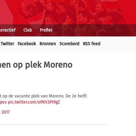
teractief
Club
Profiel
Twitter
Facebook
Bronnen
Scorebord
RSS feed
nnen op plek Moreno
et op de vacante plek van Moreno. De 2e helft
cpsv
pic.twitter.com/ofNV3Pt9gZ
i 2017