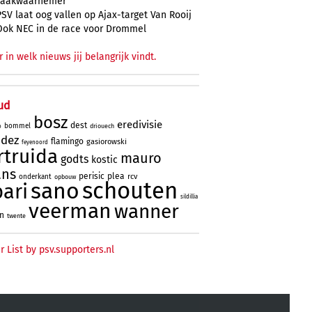
zaakwaarnemer
PSV laat oog vallen op Ajax-target Van Rooij
Ook NEC in de race voor Drommel
r in welk nieuws jij belangrijk vindt.
ud
bosz
eredivisie
dest
bommel
driouech
o
ndez
flamingo
gasiorowski
feyenoord
rtruida
mauro
godts
kostic
ans
perisic
plea
rcv
onderkant
opbouw
schouten
sano
bari
sildillia
veerman
wanner
an
twente
r List by psv.supporters.nl