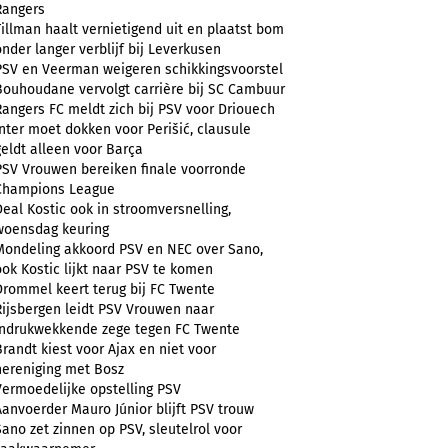
Rangers
Tillman haalt vernietigend uit en plaatst bom
onder langer verblijf bij Leverkusen
PSV en Veerman weigeren schikkingsvoorstel
Bouhoudane vervolgt carrière bij SC Cambuur
Rangers FC meldt zich bij PSV voor Driouech
Inter moet dokken voor Perišić, clausule
geldt alleen voor Barça
PSV Vrouwen bereiken finale voorronde
Champions League
Deal Kostic ook in stroomversnelling,
woensdag keuring
Mondeling akkoord PSV en NEC over Sano,
ook Kostic lijkt naar PSV te komen
Drommel keert terug bij FC Twente
Rijsbergen leidt PSV Vrouwen naar
indrukwekkende zege tegen FC Twente
Brandt kiest voor Ajax en niet voor
hereniging met Bosz
Vermoedelijke opstelling PSV
Aanvoerder Mauro Júnior blijft PSV trouw
Sano zet zinnen op PSV, sleutelrol voor