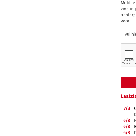
Meld je
zine in
achterg
voor.
Laatst
7/
8
6/
8
6/
8
6/
8