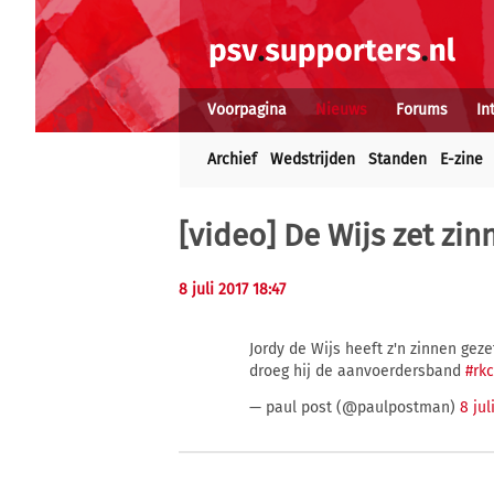
Voorpagina
Nieuws
Forums
In
Archief
Wedstrijden
Standen
E-zine
[video] De Wijs zet zi
8 juli 2017 18:47
Jordy de Wijs heeft z'n zinnen gez
droeg hij de aanvoerdersband
#rk
— paul post (@paulpostman)
8 jul