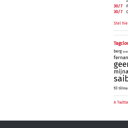
30/
7
30/
7
Stel hie
Tagclo
berg
bod
ferna
gee
mijn
sai
til
tillm
A Twitte