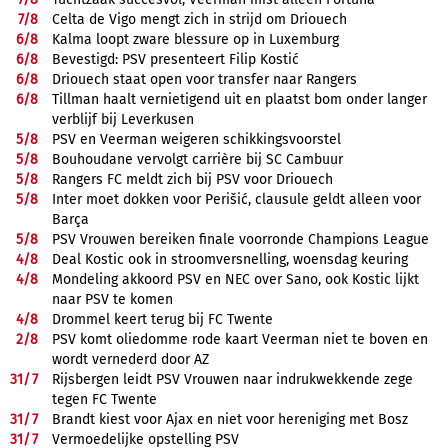
7/
8
Celta de Vigo mengt zich in strijd om Driouech
6/
8
Kalma loopt zware blessure op in Luxemburg
6/
8
Bevestigd: PSV presenteert Filip Kostić
6/
8
Driouech staat open voor transfer naar Rangers
6/
8
Tillman haalt vernietigend uit en plaatst bom onder langer
verblijf bij Leverkusen
5/
8
PSV en Veerman weigeren schikkingsvoorstel
5/
8
Bouhoudane vervolgt carrière bij SC Cambuur
5/
8
Rangers FC meldt zich bij PSV voor Driouech
5/
8
Inter moet dokken voor Perišić, clausule geldt alleen voor
Barça
5/
8
PSV Vrouwen bereiken finale voorronde Champions League
4/
8
Deal Kostic ook in stroomversnelling, woensdag keuring
4/
8
Mondeling akkoord PSV en NEC over Sano, ook Kostic lijkt
naar PSV te komen
4/
8
Drommel keert terug bij FC Twente
2/
8
PSV komt oliedomme rode kaart Veerman niet te boven en
wordt vernederd door AZ
31/
7
Rijsbergen leidt PSV Vrouwen naar indrukwekkende zege
tegen FC Twente
31/
7
Brandt kiest voor Ajax en niet voor hereniging met Bosz
31/
7
Vermoedelijke opstelling PSV