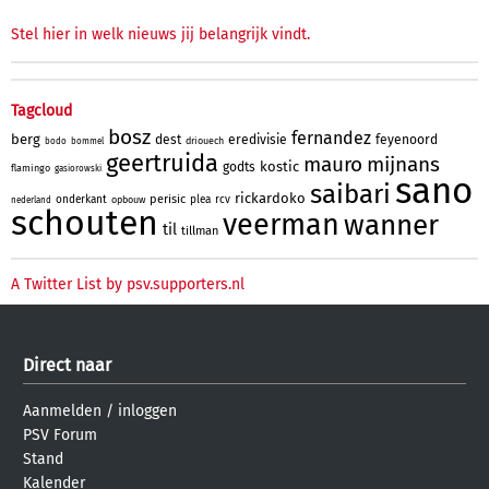
Stel hier in welk nieuws jij belangrijk vindt.
Tagcloud
bosz
fernandez
berg
dest
eredivisie
feyenoord
driouech
bodo
bommel
geertruida
mauro
mijnans
kostic
godts
flamingo
gasiorowski
sano
saibari
rickardoko
perisic
onderkant
plea
rcv
opbouw
nederland
schouten
veerman
wanner
til
tillman
A Twitter List by psv.supporters.nl
Direct naar
Aanmelden
/
inloggen
PSV Forum
Stand
Kalender