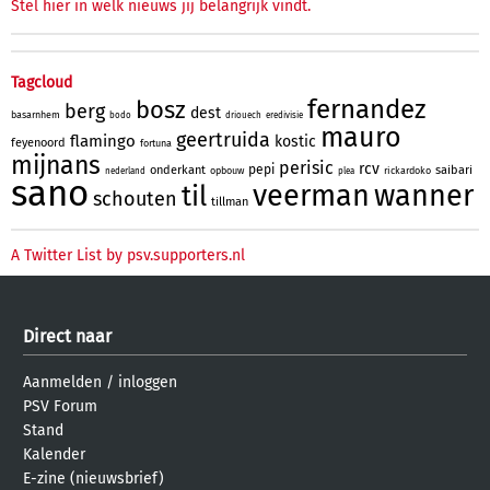
Stel hier in welk nieuws jij belangrijk vindt.
Tagcloud
fernandez
bosz
berg
dest
basarnhem
bodo
driouech
eredivisie
mauro
geertruida
flamingo
kostic
feyenoord
fortuna
mijnans
perisic
rcv
pepi
onderkant
saibari
opbouw
rickardoko
nederland
plea
sano
veerman
wanner
til
schouten
tillman
A Twitter List by psv.supporters.nl
Direct naar
Aanmelden
/
inloggen
PSV Forum
Stand
Kalender
E-zine (nieuwsbrief)