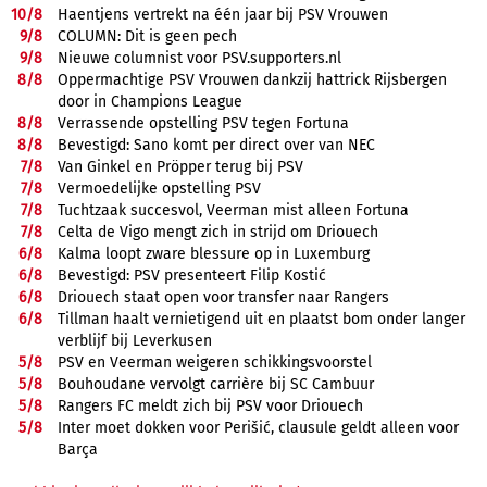
10/
8
Haentjens vertrekt na één jaar bij PSV Vrouwen
9/
8
COLUMN: Dit is geen pech
9/
8
Nieuwe columnist voor PSV.supporters.nl
8/
8
Oppermachtige PSV Vrouwen dankzij hattrick Rijsbergen
door in Champions League
8/
8
Verrassende opstelling PSV tegen Fortuna
8/
8
Bevestigd: Sano komt per direct over van NEC
7/
8
Van Ginkel en Pröpper terug bij PSV
7/
8
Vermoedelijke opstelling PSV
7/
8
Tuchtzaak succesvol, Veerman mist alleen Fortuna
7/
8
Celta de Vigo mengt zich in strijd om Driouech
6/
8
Kalma loopt zware blessure op in Luxemburg
6/
8
Bevestigd: PSV presenteert Filip Kostić
6/
8
Driouech staat open voor transfer naar Rangers
6/
8
Tillman haalt vernietigend uit en plaatst bom onder langer
verblijf bij Leverkusen
5/
8
PSV en Veerman weigeren schikkingsvoorstel
5/
8
Bouhoudane vervolgt carrière bij SC Cambuur
5/
8
Rangers FC meldt zich bij PSV voor Driouech
5/
8
Inter moet dokken voor Perišić, clausule geldt alleen voor
Barça