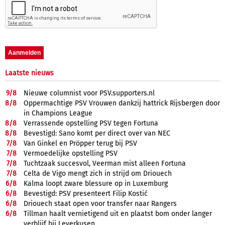
Laatste nieuws
9/
8
Nieuwe columnist voor PSV.supporters.nl
8/
8
Oppermachtige PSV Vrouwen dankzij hattrick Rijsbergen door
in Champions League
8/
8
Verrassende opstelling PSV tegen Fortuna
8/
8
Bevestigd: Sano komt per direct over van NEC
7/
8
Van Ginkel en Pröpper terug bij PSV
7/
8
Vermoedelijke opstelling PSV
7/
8
Tuchtzaak succesvol, Veerman mist alleen Fortuna
7/
8
Celta de Vigo mengt zich in strijd om Driouech
6/
8
Kalma loopt zware blessure op in Luxemburg
6/
8
Bevestigd: PSV presenteert Filip Kostić
6/
8
Driouech staat open voor transfer naar Rangers
6/
8
Tillman haalt vernietigend uit en plaatst bom onder langer
verblijf bij Leverkusen