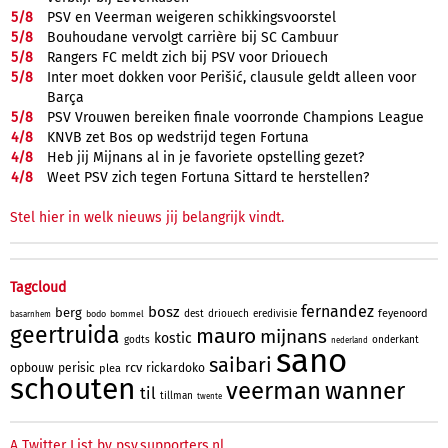
5/
8
PSV en Veerman weigeren schikkingsvoorstel
5/
8
Bouhoudane vervolgt carrière bij SC Cambuur
5/
8
Rangers FC meldt zich bij PSV voor Driouech
5/
8
Inter moet dokken voor Perišić, clausule geldt alleen voor
Barça
5/
8
PSV Vrouwen bereiken finale voorronde Champions League
4/
8
KNVB zet Bos op wedstrijd tegen Fortuna
4/
8
Heb jij Mijnans al in je favoriete opstelling gezet?
4/
8
Weet PSV zich tegen Fortuna Sittard te herstellen?
Stel hier in welk nieuws jij belangrijk vindt.
Tagcloud
fernandez
bosz
berg
feyenoord
dest
driouech
eredivisie
bodo
bommel
basarnhem
geertruida
mauro
mijnans
kostic
godts
onderkant
nederland
sano
saibari
rcv
opbouw
perisic
rickardoko
plea
schouten
veerman
wanner
til
tillman
twente
A Twitter List by psv.supporters.nl