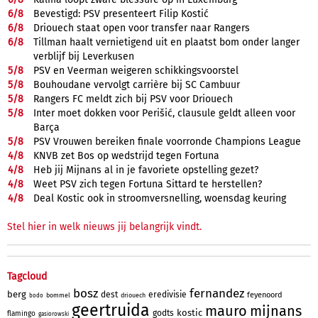
6/
8
Bevestigd: PSV presenteert Filip Kostić
6/
8
Driouech staat open voor transfer naar Rangers
6/
8
Tillman haalt vernietigend uit en plaatst bom onder langer
verblijf bij Leverkusen
5/
8
PSV en Veerman weigeren schikkingsvoorstel
5/
8
Bouhoudane vervolgt carrière bij SC Cambuur
5/
8
Rangers FC meldt zich bij PSV voor Driouech
5/
8
Inter moet dokken voor Perišić, clausule geldt alleen voor
Barça
5/
8
PSV Vrouwen bereiken finale voorronde Champions League
4/
8
KNVB zet Bos op wedstrijd tegen Fortuna
4/
8
Heb jij Mijnans al in je favoriete opstelling gezet?
4/
8
Weet PSV zich tegen Fortuna Sittard te herstellen?
4/
8
Deal Kostic ook in stroomversnelling, woensdag keuring
Stel hier in welk nieuws jij belangrijk vindt.
Tagcloud
bosz
fernandez
berg
dest
eredivisie
feyenoord
bommel
driouech
bodo
geertruida
mauro
mijnans
kostic
godts
flamingo
gasiorowski