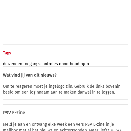
Tags
duizenden
toegangscontroles
oponthoud
rijen
Wat vind jij van dit nieuws?
Om te reageren moet je ingelogd zijn. Gebruik de links bovenin
beeld om een loginnaam aan te maken danwel in te loggen.
PSV E-zine
Meld je aan en ontvang elke week een vers PSV E-zine in je
mailbox met al het nieuws en achtergronden. Maar liefst 28.672