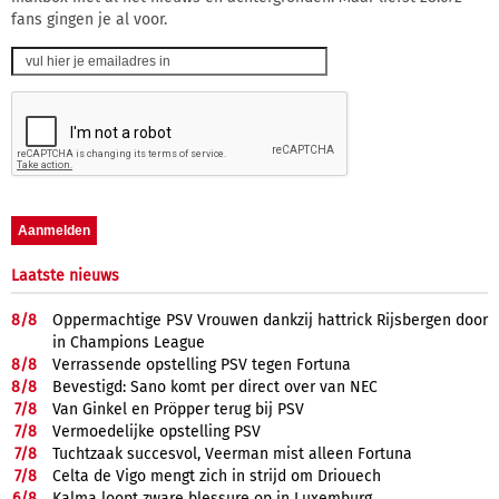
fans gingen je al voor.
Laatste nieuws
8/
8
Oppermachtige PSV Vrouwen dankzij hattrick Rijsbergen door
in Champions League
8/
8
Verrassende opstelling PSV tegen Fortuna
8/
8
Bevestigd: Sano komt per direct over van NEC
7/
8
Van Ginkel en Pröpper terug bij PSV
7/
8
Vermoedelijke opstelling PSV
7/
8
Tuchtzaak succesvol, Veerman mist alleen Fortuna
7/
8
Celta de Vigo mengt zich in strijd om Driouech
6/
8
Kalma loopt zware blessure op in Luxemburg