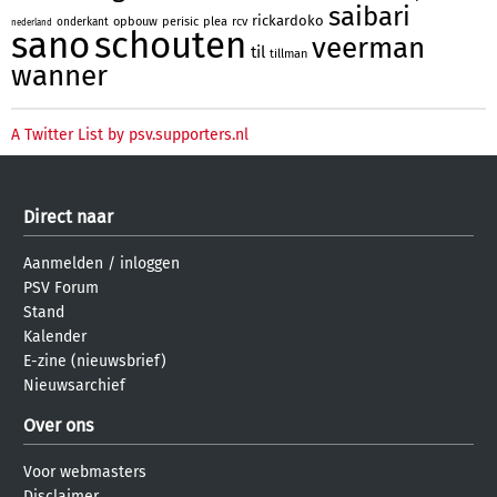
saibari
rickardoko
opbouw
perisic
plea
rcv
onderkant
nederland
sano
schouten
veerman
til
tillman
wanner
A Twitter List by psv.supporters.nl
Direct naar
Aanmelden
/
inloggen
PSV Forum
Stand
Kalender
E-zine (nieuwsbrief)
Nieuwsarchief
Over ons
Voor webmasters
Disclaimer