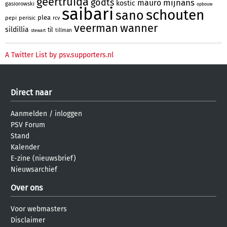
geertruida
godts
mijnans
mauro
kostic
gasiorowski
opbouw
saibari
schouten
sano
plea
pepi
perisic
rcv
veerman
wanner
sildillia
til
tillman
stewart
A Twitter List by psv.supporters.nl
Direct naar
Aanmelden
/
inloggen
PSV Forum
Stand
Kalender
E-zine (nieuwsbrief)
Nieuwsarchief
Over ons
Voor webmasters
Disclaimer