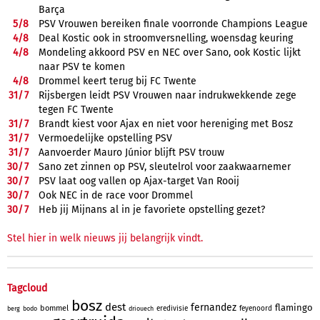
Barça
5/
8
PSV Vrouwen bereiken finale voorronde Champions League
4/
8
Deal Kostic ook in stroomversnelling, woensdag keuring
4/
8
Mondeling akkoord PSV en NEC over Sano, ook Kostic lijkt
naar PSV te komen
4/
8
Drommel keert terug bij FC Twente
31/
7
Rijsbergen leidt PSV Vrouwen naar indrukwekkende zege
tegen FC Twente
31/
7
Brandt kiest voor Ajax en niet voor hereniging met Bosz
31/
7
Vermoedelijke opstelling PSV
31/
7
Aanvoerder Mauro Júnior blijft PSV trouw
30/
7
Sano zet zinnen op PSV, sleutelrol voor zaakwaarnemer
30/
7
PSV laat oog vallen op Ajax-target Van Rooij
30/
7
Ook NEC in de race voor Drommel
30/
7
Heb jij Mijnans al in je favoriete opstelling gezet?
Stel hier in welk nieuws jij belangrijk vindt.
Tagcloud
bosz
dest
fernandez
flamingo
bommel
eredivisie
feyenoord
berg
bodo
driouech