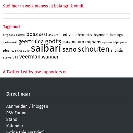
Stel hier in welk nieuws jij belangrijk vindt.
Tagcloud
bosz
dest
eredivisie
fernandez
feyenoord
flamingo
berg
bodo
bommel
driouech
godts
geertruida
mijnans
mauro
kostic
pepi
gasiorowski
opbouw
perisic
saibari
schouten
sano
sildillia
plea
rickardoko
rcv
veerman
wanner
stewart
til
A Twitter List by psv.supporters.nl
Direct naar
Aanmelden
/
inloggen
PSV Forum
Stand
Kalender
E-zine (nieuwsbrief)