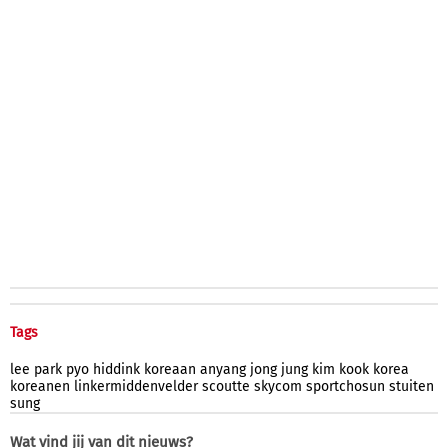
Tags
lee
park
pyo
hiddink
koreaan
anyang
jong
jung
kim
kook
korea
koreanen
linkermiddenvelder
scoutte
skycom
sportchosun
stuiten
sung
Wat vind jij van dit nieuws?