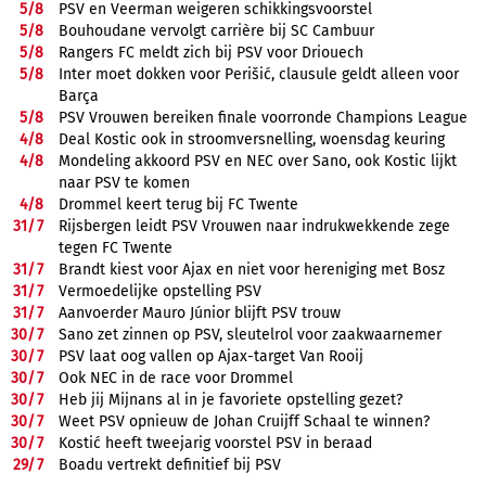
5/
8
PSV en Veerman weigeren schikkingsvoorstel
5/
8
Bouhoudane vervolgt carrière bij SC Cambuur
5/
8
Rangers FC meldt zich bij PSV voor Driouech
5/
8
Inter moet dokken voor Perišić, clausule geldt alleen voor
Barça
5/
8
PSV Vrouwen bereiken finale voorronde Champions League
4/
8
Deal Kostic ook in stroomversnelling, woensdag keuring
4/
8
Mondeling akkoord PSV en NEC over Sano, ook Kostic lijkt
naar PSV te komen
4/
8
Drommel keert terug bij FC Twente
31/
7
Rijsbergen leidt PSV Vrouwen naar indrukwekkende zege
tegen FC Twente
31/
7
Brandt kiest voor Ajax en niet voor hereniging met Bosz
31/
7
Vermoedelijke opstelling PSV
31/
7
Aanvoerder Mauro Júnior blijft PSV trouw
30/
7
Sano zet zinnen op PSV, sleutelrol voor zaakwaarnemer
30/
7
PSV laat oog vallen op Ajax-target Van Rooij
30/
7
Ook NEC in de race voor Drommel
30/
7
Heb jij Mijnans al in je favoriete opstelling gezet?
30/
7
Weet PSV opnieuw de Johan Cruijff Schaal te winnen?
30/
7
Kostić heeft tweejarig voorstel PSV in beraad
29/
7
Boadu vertrekt definitief bij PSV