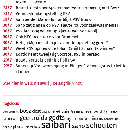
tegen FC Twente
31/
7
Brandt kiest voor Ajax en niet voor hereniging met Bosz
31/
7
Vermoedelijke opstelling PSV
31/
7
Aanvoerder Mauro Júnior blijft PSV trouw
30/
7
Sano zet zinnen op PSV, sleutelrol voor zaakwaarnemer
30/
7
PSV laat oog vallen op Ajax-target Van Rooij
30/
7
Ook NEC in de race voor Drommel
30/
7
Heb jij Mijnans al in je favoriete opstelling gezet?
30/
7
Weet PSV opnieuw de Johan Cruijff Schaal te winnen?
30/
7
Kostić heeft tweejarig voorstel PSV in beraad
29/
7
Boadu vertrekt definitief bij PSV
29/
7
Supercup Vrouwen vrijdag in Philips Stadion, gratis ticket te
claimen
Stel hier in welk nieuws jij belangrijk vindt.
Tagcloud
bosz
dest
eredivisie
feyenoord
flamingo
fernandez
bommel
berg
driouech
godts
geertruida
mauro
mijnans
gasiorowski
kostic
pepi
opbouw
saibari
schouten
sano
plea
perisic
rickardoko
rcv