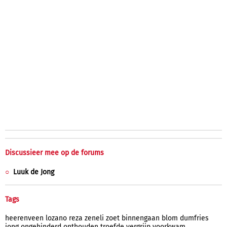
Discussieer mee op de forums
Luuk de Jong
Tags
heerenveen
lozano
reza
zeneli
zoet
binnengaan
blom
dumfries
jong
ongehinderd
onthouden
troefde
vergrijp
voorkwam