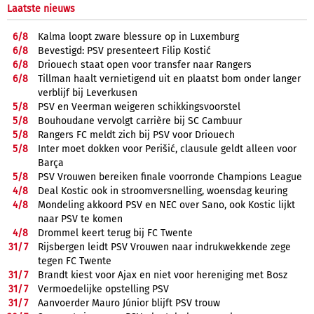
Laatste nieuws
6/
8
Kalma loopt zware blessure op in Luxemburg
6/
8
Bevestigd: PSV presenteert Filip Kostić
6/
8
Driouech staat open voor transfer naar Rangers
6/
8
Tillman haalt vernietigend uit en plaatst bom onder langer
verblijf bij Leverkusen
5/
8
PSV en Veerman weigeren schikkingsvoorstel
5/
8
Bouhoudane vervolgt carrière bij SC Cambuur
5/
8
Rangers FC meldt zich bij PSV voor Driouech
5/
8
Inter moet dokken voor Perišić, clausule geldt alleen voor
Barça
5/
8
PSV Vrouwen bereiken finale voorronde Champions League
4/
8
Deal Kostic ook in stroomversnelling, woensdag keuring
4/
8
Mondeling akkoord PSV en NEC over Sano, ook Kostic lijkt
naar PSV te komen
4/
8
Drommel keert terug bij FC Twente
31/
7
Rijsbergen leidt PSV Vrouwen naar indrukwekkende zege
tegen FC Twente
31/
7
Brandt kiest voor Ajax en niet voor hereniging met Bosz
31/
7
Vermoedelijke opstelling PSV
31/
7
Aanvoerder Mauro Júnior blijft PSV trouw