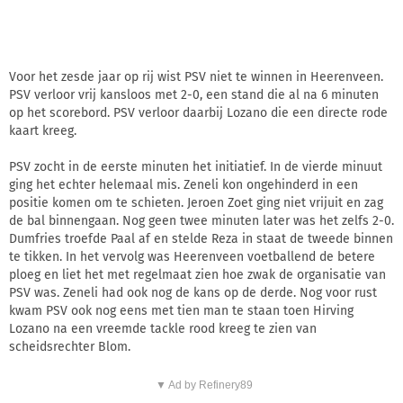
Voor het zesde jaar op rij wist PSV niet te winnen in Heerenveen.
PSV verloor vrij kansloos met 2-0, een stand die al na 6 minuten
op het scorebord. PSV verloor daarbij Lozano die een directe rode
kaart kreeg.
PSV zocht in de eerste minuten het initiatief. In de vierde minuut
ging het echter helemaal mis. Zeneli kon ongehinderd in een
positie komen om te schieten. Jeroen Zoet ging niet vrijuit en zag
de bal binnengaan. Nog geen twee minuten later was het zelfs 2-0.
Dumfries troefde Paal af en stelde Reza in staat de tweede binnen
te tikken. In het vervolg was Heerenveen voetballend de betere
ploeg en liet het met regelmaat zien hoe zwak de organisatie van
PSV was. Zeneli had ook nog de kans op de derde. Nog voor rust
kwam PSV ook nog eens met tien man te staan toen Hirving
Lozano na een vreemde tackle rood kreeg te zien van
scheidsrechter Blom.
▼ Ad by Refinery89