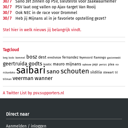
30/
7
Sano zet zinnen op PSV, sleutelrol voor zaakwaarnemer
30/
7
PSV laat oog vallen op Ajax-target Van Rooij
30/
7
Ook NEC in de race voor Drommel
30/
7
Heb jij Mijnans al in je favoriete opstelling gezet?
Stel hier in welk nieuws jij belangrijk vindt.
Tagcloud
bosz
dest
fernandez
eredivisie
flamingo
feyenoord
bommel
gasiorowski
berg
bodo
godts
geertruida
mijnans
mauro
kostic
plea
pepi
opbouw
perisic
rcv
saibari
schouten
sano
sildillia
stewart
til
rickardoko
veerman
wanner
tillman
A Twitter List by psv.supporters.nl
Direct naar
Aanmelden
/
inloggen