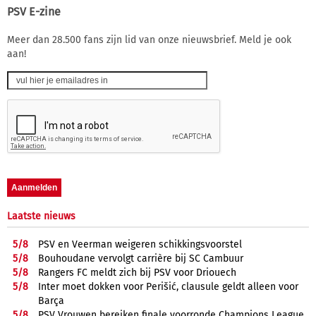
PSV E-zine
Meer dan 28.500 fans zijn lid van onze nieuwsbrief. Meld je ook
aan!
Laatste nieuws
5/
8
PSV en Veerman weigeren schikkingsvoorstel
5/
8
Bouhoudane vervolgt carrière bij SC Cambuur
5/
8
Rangers FC meldt zich bij PSV voor Driouech
5/
8
Inter moet dokken voor Perišić, clausule geldt alleen voor
Barça
5/
8
PSV Vrouwen bereiken finale voorronde Champions League