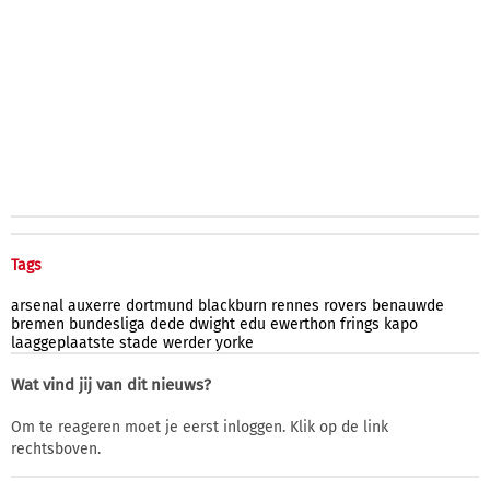
Tags
arsenal
auxerre
dortmund
blackburn
rennes
rovers
benauwde
bremen
bundesliga
dede
dwight
edu
ewerthon
frings
kapo
laaggeplaatste
stade
werder
yorke
Wat vind jij van dit nieuws?
Om te reageren moet je eerst inloggen. Klik op de link
rechtsboven.