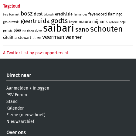
Tagcloud
bosz
dest
eredivisie
feyenoord
flamingo
fernandez
bommel
berg
driouech
godts
geertruida
mauro
mijnans
gasiorowski
kostic
pepi
opbouw
saibari
schouten
sano
plea
perisic
rickardoko
rcv
veerman
wanner
sildillia
stewart
til
titel
A Twitter List by psv.supporters.nl
Direct naar
Aanmelden
/
inloggen
PSV Forum
Stand
Kalender
E-zine (nieuwsbrief)
Nieuwsarchief
Over ons