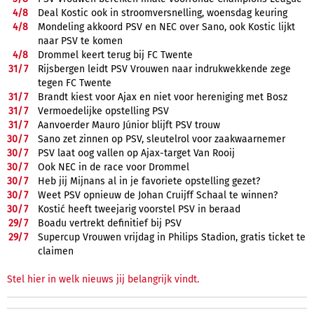
4/
8
Deal Kostic ook in stroomversnelling, woensdag keuring
4/
8
Mondeling akkoord PSV en NEC over Sano, ook Kostic lijkt
naar PSV te komen
4/
8
Drommel keert terug bij FC Twente
31/
7
Rijsbergen leidt PSV Vrouwen naar indrukwekkende zege
tegen FC Twente
31/
7
Brandt kiest voor Ajax en niet voor hereniging met Bosz
31/
7
Vermoedelijke opstelling PSV
31/
7
Aanvoerder Mauro Júnior blijft PSV trouw
30/
7
Sano zet zinnen op PSV, sleutelrol voor zaakwaarnemer
30/
7
PSV laat oog vallen op Ajax-target Van Rooij
30/
7
Ook NEC in de race voor Drommel
30/
7
Heb jij Mijnans al in je favoriete opstelling gezet?
30/
7
Weet PSV opnieuw de Johan Cruijff Schaal te winnen?
30/
7
Kostić heeft tweejarig voorstel PSV in beraad
29/
7
Boadu vertrekt definitief bij PSV
29/
7
Supercup Vrouwen vrijdag in Philips Stadion, gratis ticket te
claimen
Stel hier in welk nieuws jij belangrijk vindt.