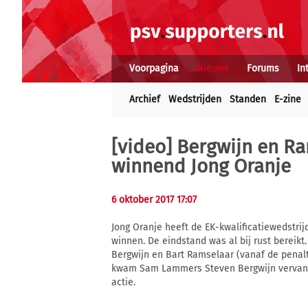
Voorpagina
Nieuws
Forums
In
Archief
Wedstrijden
Standen
E-zine
[video] Bergwijn en Ra
winnend Jong Oranje
6 oktober 2017 17:07
Jong Oranje heeft de EK-kwalificatiewedstri
winnen. De eindstand was al bij rust bereikt
Bergwijn en Bart Ramselaar (vanaf de penalty
kwam Sam Lammers Steven Bergwijn vervange
actie.