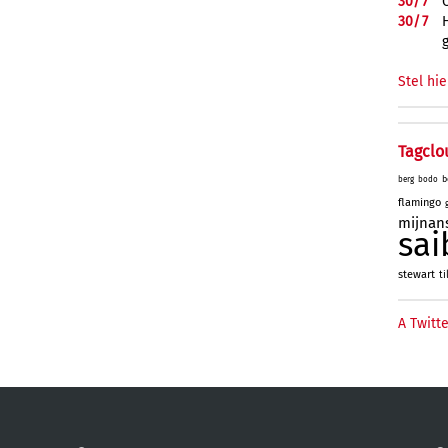
30/
7
30/
7
Stel hie
Tagclo
b
berg
bodo
flamingo
mijnan
sai
stewart
ti
A Twitte