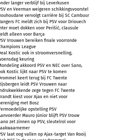
onder langer verblijf bij Leverkusen
PSV en Veerman weigeren schikkingsvoorstel
Bouhoudane vervolgt carrière bij SC Cambuur
Rangers FC meldt zich bij PSV voor Driouech
Inter moet dokken voor Perišić, clausule
geldt alleen voor Barça
PSV Vrouwen bereiken finale voorronde
Champions League
Deal Kostic ook in stroomversnelling,
woensdag keuring
Mondeling akkoord PSV en NEC over Sano,
ook Kostic lijkt naar PSV te komen
Drommel keert terug bij FC Twente
Rijsbergen leidt PSV Vrouwen naar
indrukwekkende zege tegen FC Twente
Brandt kiest voor Ajax en niet voor
hereniging met Bosz
Vermoedelijke opstelling PSV
Aanvoerder Mauro Júnior blijft PSV trouw
Sano zet zinnen op PSV, sleutelrol voor
zaakwaarnemer
PSV laat oog vallen op Ajax-target Van Rooij