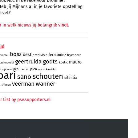
Ook NEC in de race voor Drommel
Heb jij Mijnans al in je favoriete opstelling
gezet?
r in welk nieuws jij belangrijk vindt.
ud
bosz
dest
fernandez
eredivisie
feyenoord
ommel
godts
geertruida
mauro
kostic
gasiorowski
s
plea
pepi
opbouw
perisic
rcv
rickardoko
bari
schouten
sano
sildillia
veerman
wanner
l
tillman
r List by psv.supporters.nl