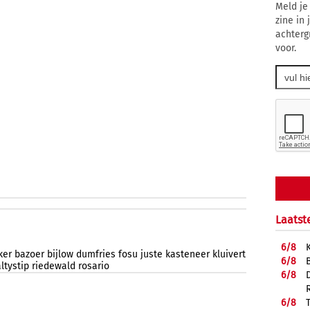
Meld je
zine in
achterg
voor.
Laatst
6/
8
ker
bazoer
bijlow
dumfries
fosu
juste
kasteneer
kluivert
6/
8
ltystip
riedewald
rosario
6/
8
6/
8