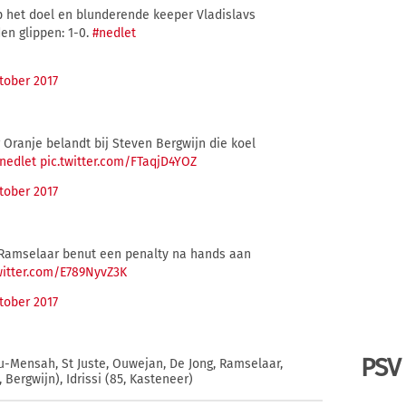
p het doel en blunderende keeper Vladislavs
den glippen: 1-0.
#nedlet
tober 2017
 Oranje belandt bij Steven Bergwijn die koel
nedlet
pic.twitter.com/FTaqjD4YOZ
tober 2017
t Ramselaar benut een penalty na hands aan
witter.com/E789NyvZ3K
tober 2017
PSV
su-Mensah, St Juste, Ouwejan, De Jong, Ramselaar,
, Bergwijn), Idrissi (85, Kasteneer)