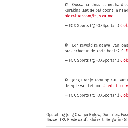
⚽ | Oussama Idrissi schiet hard o
Kurakins laat de bal door zijn han
pic.twitter.com/bvJMVIGmoj
— FOX Sports (@FOXSportsnl)
6 ok
⚽ | Een geweldige aanval van Jong
raak schiet in de korte hoek: 2-0.
#
— FOX Sports (@FOXSportsnl)
6 ok
⚽ | Jong Oranje komt op 3-0. Bar
de zijde van Letland.
#nedlet
pic.t
— FOX Sports (@FOXSportsnl)
6 ok
Opstelling Jong Oranje: Bijlow, Dumfries, Fo
Bazoer (72, Riedewald), Kluivert, Bergwijn (63