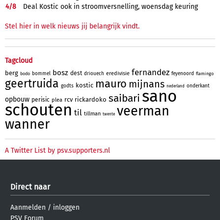
4/
8
Deal Kostic ook in stroomversnelling, woensdag keuring
Stel hier in welk nieuws jij belangrijk vindt.
Tagcloud
fernandez
bosz
berg
dest
eredivisie
bommel
driouech
feyenoord
bodo
flamingo
geertruida
mauro
mijnans
kostic
godts
onderkant
nederland
sano
saibari
opbouw
rcv
rickardoko
perisic
plea
schouten
veerman
til
tillman
twente
wanner
A Twitter List by psv.supporters.nl
Direct naar
Aanmelden
/
inloggen
PSV Forum