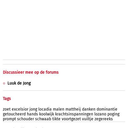
Discussieer mee op de forums
Luuk de Jong
Tags
zoet
excelsior
jong
locadia
malen
mattheij
danken
dominantie
getoucheerd
hands
koolwijk
krachtsinspanningen
lozano
poging
prompt
schouder
schwaab
tikte
voortgezet
vuiltje
zegereeks