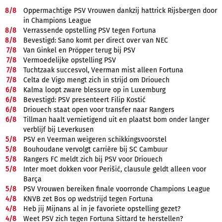
8/
8
Oppermachtige PSV Vrouwen dankzij hattrick Rijsbergen door
in Champions League
8/
8
Verrassende opstelling PSV tegen Fortuna
8/
8
Bevestigd: Sano komt per direct over van NEC
7/
8
Van Ginkel en Pröpper terug bij PSV
7/
8
Vermoedelijke opstelling PSV
7/
8
Tuchtzaak succesvol, Veerman mist alleen Fortuna
7/
8
Celta de Vigo mengt zich in strijd om Driouech
6/
8
Kalma loopt zware blessure op in Luxemburg
6/
8
Bevestigd: PSV presenteert Filip Kostić
6/
8
Driouech staat open voor transfer naar Rangers
6/
8
Tillman haalt vernietigend uit en plaatst bom onder langer
verblijf bij Leverkusen
5/
8
PSV en Veerman weigeren schikkingsvoorstel
5/
8
Bouhoudane vervolgt carrière bij SC Cambuur
5/
8
Rangers FC meldt zich bij PSV voor Driouech
5/
8
Inter moet dokken voor Perišić, clausule geldt alleen voor
Barça
5/
8
PSV Vrouwen bereiken finale voorronde Champions League
4/
8
KNVB zet Bos op wedstrijd tegen Fortuna
4/
8
Heb jij Mijnans al in je favoriete opstelling gezet?
4/
8
Weet PSV zich tegen Fortuna Sittard te herstellen?