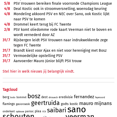
5/
8
PSV Vrouwen bereiken finale voorronde Champions League
4/
8
Deal Kostic ook in stroomversnelling, woensdag keuring
4/
8
Mondeling akkoord PSV en NEC over Sano, ook Kostic lijkt
naar PSV te komen
4/
8
Drommel keert terug bij FC Twente
2/
8
PSV komt oliedomme rode kaart Veerman niet te boven en
wordt vernederd door AZ
31/
7
Rijsbergen leidt PSV Vrouwen naar indrukwekkende zege
tegen FC Twente
31/
7
Brandt kiest voor Ajax en niet voor hereniging met Bosz
31/
7
Vermoedelijke opstelling PSV
31/
7
Aanvoerder Mauro Júnior blijft PSV trouw
Stel hier in welk nieuws jij belangrijk vindt.
Tagcloud
bosz
fernandez
berg
dest
eredivisie
bommel
driouech
bodo
feyenoord
geertruida
mauro
mijnans
flamingo
godts
kostic
gasiorowski
sano
saibari
plea
perisic
onderkant
rcv
opbouw
schouten
veerman