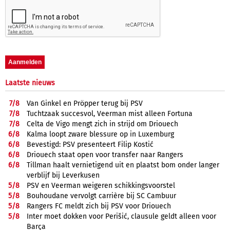
Laatste nieuws
7/
8
Van Ginkel en Pröpper terug bij PSV
7/
8
Tuchtzaak succesvol, Veerman mist alleen Fortuna
7/
8
Celta de Vigo mengt zich in strijd om Driouech
6/
8
Kalma loopt zware blessure op in Luxemburg
6/
8
Bevestigd: PSV presenteert Filip Kostić
6/
8
Driouech staat open voor transfer naar Rangers
6/
8
Tillman haalt vernietigend uit en plaatst bom onder langer
verblijf bij Leverkusen
5/
8
PSV en Veerman weigeren schikkingsvoorstel
5/
8
Bouhoudane vervolgt carrière bij SC Cambuur
5/
8
Rangers FC meldt zich bij PSV voor Driouech
5/
8
Inter moet dokken voor Perišić, clausule geldt alleen voor
Barça