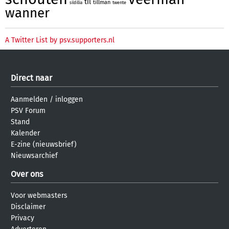
til
tillman
twente
sildillia
wanner
A Twitter List by psv.supporters.nl
Direct naar
Aanmelden
/
inloggen
PSV Forum
Stand
Kalender
E-zine (nieuwsbrief)
Nieuwsarchief
Over ons
Voor webmasters
Disclaimer
Privacy