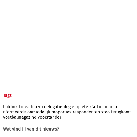
Tags
hiddink
korea
brazili
delegatie
dug
enquete
kfa
kim
mania
nformeerde
onmiddelijk
proporties
respondenten
stoo
terugkomt
voetbalmagazine
voorstander
Wat vind jij van dit nieuws?