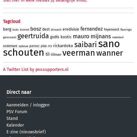
Stel hier in welk nieuws jij belangrijk vindt.
Tagcloud
bosz
fernandez
berg
dest
eredivisie
feyenoord
driouech
flamingo
bodo
bommel
geertruida
mauro
mijnans
kostic
godts
gasiorowski
nederland
sano
saibari
rickardoko
perisic
onderkant
plea
rcv
opbouw
schouten
veerman
wanner
til
tillman
A Twitter List by psv.supporters.nl
Direct naar
Aanmelden
/
inloggen
PSV Forum
Stand
Kalender
E-zine (nieuwsbrief)