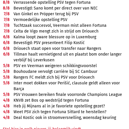
8/
8
Verrassende opstelling PSV tegen Fortuna
8/
8
Bevestigd: Sano komt per direct over van NEC
7/
8
Van Ginkel en Pröpper terug bij PSV
7/
8
Vermoedelijke opstelling PSV
7/
8
Tuchtzaak succesvol, Veerman mist alleen Fortuna
7/
8
Celta de Vigo mengt zich in strijd om Driouech
6/
8
Kalma loopt zware blessure op in Luxemburg
6/
8
Bevestigd: PSV presenteert Filip Kostić
6/
8
Driouech staat open voor transfer naar Rangers
6/
8
Tillman haalt vernietigend uit en plaatst bom onder langer
verblijf bij Leverkusen
5/
8
PSV en Veerman weigeren schikkingsvoorstel
5/
8
Bouhoudane vervolgt carrière bij SC Cambuur
5/
8
Rangers FC meldt zich bij PSV voor Driouech
5/
8
Inter moet dokken voor Perišić, clausule geldt alleen voor
Barça
5/
8
PSV Vrouwen bereiken finale voorronde Champions League
4/
8
KNVB zet Bos op wedstrijd tegen Fortuna
4/
8
Heb jij Mijnans al in je favoriete opstelling gezet?
4/
8
Weet PSV zich tegen Fortuna Sittard te herstellen?
4/
8
Deal Kostic ook in stroomversnelling, woensdag keuring