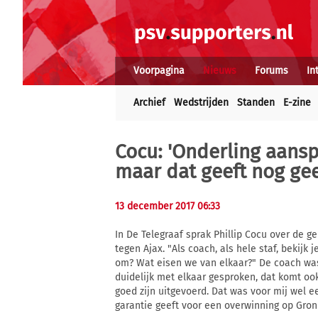
Voorpagina
Nieuws
Forums
In
Archief
Wedstrijden
Standen
E-zine
Cocu: 'Onderling aansp
maar dat geeft nog gee
13 december 2017 06:33
In De Telegraaf sprak Phillip Cocu over de g
tegen Ajax. "Als coach, als hele staf, bekijk
om? Wat eisen we van elkaar?" De coach was
duidelijk met elkaar gesproken, dat komt ook
goed zijn uitgevoerd. Dat was voor mij wel 
garantie geeft voor een overwinning op Gron