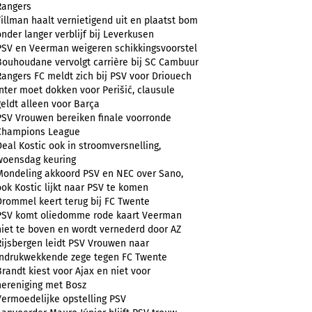
Rangers
Tillman haalt vernietigend uit en plaatst bom
onder langer verblijf bij Leverkusen
PSV en Veerman weigeren schikkingsvoorstel
Bouhoudane vervolgt carrière bij SC Cambuur
Rangers FC meldt zich bij PSV voor Driouech
Inter moet dokken voor Perišić, clausule
geldt alleen voor Barça
PSV Vrouwen bereiken finale voorronde
Champions League
Deal Kostic ook in stroomversnelling,
woensdag keuring
Mondeling akkoord PSV en NEC over Sano,
ook Kostic lijkt naar PSV te komen
Drommel keert terug bij FC Twente
PSV komt oliedomme rode kaart Veerman
niet te boven en wordt vernederd door AZ
Rijsbergen leidt PSV Vrouwen naar
indrukwekkende zege tegen FC Twente
Brandt kiest voor Ajax en niet voor
hereniging met Bosz
Vermoedelijke opstelling PSV