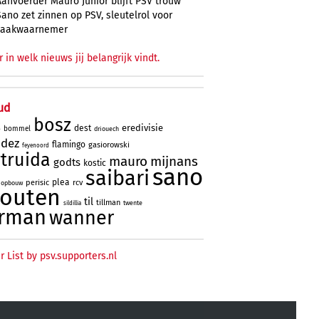
Aanvoerder Mauro Júnior blijft PSV trouw
Sano zet zinnen op PSV, sleutelrol voor
zaakwaarnemer
r in welk nieuws jij belangrijk vindt.
ud
bosz
eredivisie
dest
bommel
driouech
o
ndez
flamingo
gasiorowski
feyenoord
truida
mauro
mijnans
godts
kostic
sano
saibari
plea
perisic
rcv
opbouw
houten
til
tillman
twente
sildillia
rman
wanner
r List by psv.supporters.nl