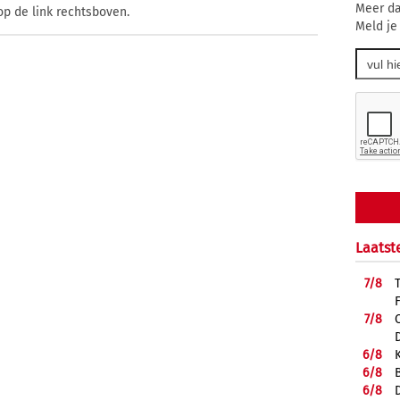
Meer da
op de link rechtsboven.
Meld je
Laatst
7/
8
7/
8
6/
8
6/
8
6/
8