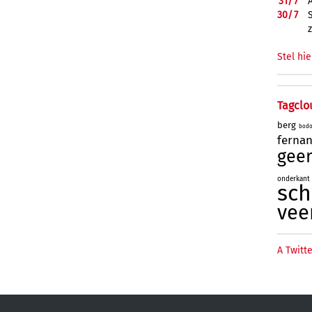
31/
7
30/
7
Stel hie
Tagclo
berg
bod
ferna
geer
onderkant
sc
vee
A Twitte