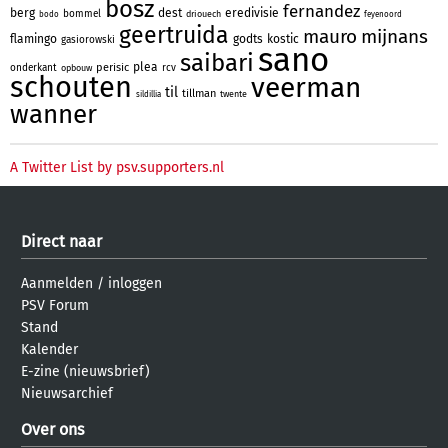
bosz
fernandez
berg
dest
eredivisie
bommel
driouech
bodo
feyenoord
geertruida
mauro
mijnans
flamingo
godts
kostic
gasiorowski
sano
saibari
plea
perisic
onderkant
rcv
opbouw
schouten
veerman
til
tillman
twente
sildillia
wanner
A Twitter List by psv.supporters.nl
Direct naar
Aanmelden
/
inloggen
PSV Forum
Stand
Kalender
E-zine (nieuwsbrief)
Nieuwsarchief
Over ons