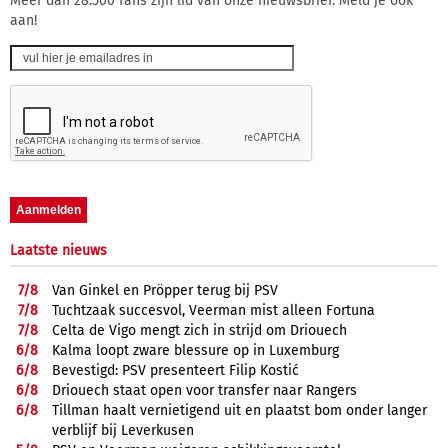
Meer dan 28.500 fans zijn lid van onze nieuwsbrief. Meld je ook
aan!
Laatste nieuws
7/
8
Van Ginkel en Pröpper terug bij PSV
7/
8
Tuchtzaak succesvol, Veerman mist alleen Fortuna
7/
8
Celta de Vigo mengt zich in strijd om Driouech
6/
8
Kalma loopt zware blessure op in Luxemburg
6/
8
Bevestigd: PSV presenteert Filip Kostić
6/
8
Driouech staat open voor transfer naar Rangers
6/
8
Tillman haalt vernietigend uit en plaatst bom onder langer
verblijf bij Leverkusen