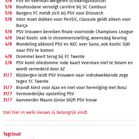
5/
8
PSV en Veerman weigeren schikkingsvoorstel
5/
8
Bouhoudane vervolgt carrière bij SC Cambuur
5/
8
Rangers FC meldt zich bij PSV voor Driouech
5/
8
Inter moet dokken voor Perišić, clausule geldt alleen voor
Barça
5/
8
PSV Vrouwen bereiken finale voorronde Champions League
4/
8
Deal Kostic ook in stroomversnelling, woensdag keuring
4/
8
Mondeling akkoord PSV en NEC over Sano, ook Kostic lijkt
naar PSV te komen
4/
8
Drommel keert terug bij FC Twente
2/
8
PSV komt oliedomme rode kaart Veerman niet te boven en
wordt vernederd door AZ
31/
7
Rijsbergen leidt PSV Vrouwen naar indrukwekkende zege
tegen FC Twente
31/
7
Brandt kiest voor Ajax en niet voor hereniging met Bosz
31/
7
Vermoedelijke opstelling PSV
31/
7
Aanvoerder Mauro Júnior blijft PSV trouw
Stel hier in welk nieuws jij belangrijk vindt.
Tagcloud