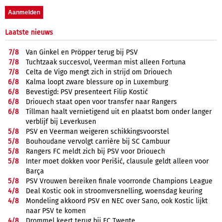
Laatste nieuws
7/
8
Van Ginkel en Pröpper terug bij PSV
7/
8
Tuchtzaak succesvol, Veerman mist alleen Fortuna
7/
8
Celta de Vigo mengt zich in strijd om Driouech
6/
8
Kalma loopt zware blessure op in Luxemburg
6/
8
Bevestigd: PSV presenteert Filip Kostić
6/
8
Driouech staat open voor transfer naar Rangers
6/
8
Tillman haalt vernietigend uit en plaatst bom onder langer
verblijf bij Leverkusen
5/
8
PSV en Veerman weigeren schikkingsvoorstel
5/
8
Bouhoudane vervolgt carrière bij SC Cambuur
5/
8
Rangers FC meldt zich bij PSV voor Driouech
5/
8
Inter moet dokken voor Perišić, clausule geldt alleen voor
Barça
5/
8
PSV Vrouwen bereiken finale voorronde Champions League
4/
8
Deal Kostic ook in stroomversnelling, woensdag keuring
4/
8
Mondeling akkoord PSV en NEC over Sano, ook Kostic lijkt
naar PSV te komen
4/
8
Drommel keert terug bij FC Twente