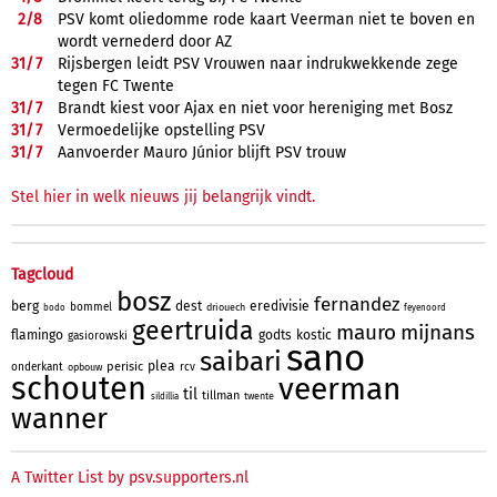
2/
8
PSV komt oliedomme rode kaart Veerman niet te boven en
wordt vernederd door AZ
31/
7
Rijsbergen leidt PSV Vrouwen naar indrukwekkende zege
tegen FC Twente
31/
7
Brandt kiest voor Ajax en niet voor hereniging met Bosz
31/
7
Vermoedelijke opstelling PSV
31/
7
Aanvoerder Mauro Júnior blijft PSV trouw
Stel hier in welk nieuws jij belangrijk vindt.
Tagcloud
bosz
fernandez
berg
dest
eredivisie
bommel
driouech
bodo
feyenoord
geertruida
mauro
mijnans
flamingo
godts
kostic
gasiorowski
sano
saibari
plea
perisic
onderkant
rcv
opbouw
schouten
veerman
til
tillman
twente
sildillia
wanner
A Twitter List by psv.supporters.nl