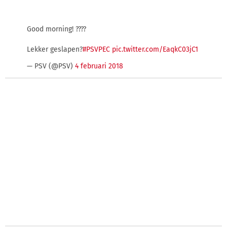
Good morning! ????
Lekker geslapen?
#PSVPEC
pic.twitter.com/EaqkC03jC1
— PSV (@PSV)
4 februari 2018