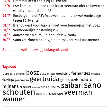
4/
8
Drommel keert terug bij FC Twente
2/
8
PSV komt oliedomme rode kaart Veerman niet te boven en
wordt vernederd door AZ
31/
7
Rijsbergen leidt PSV Vrouwen naar indrukwekkende zege
tegen FC Twente
31/
7
Brandt kiest voor Ajax en niet voor hereniging met Bosz
31/
7
Vermoedelijke opstelling PSV
31/
7
Aanvoerder Mauro Júnior blijft PSV trouw
30/
7
Sano zet zinnen op PSV, sleutelrol voor zaakwaarnemer
Stel hier in welk nieuws jij belangrijk vindt.
Tagcloud
bosz
fernandez
berg
eredivisie
dest
bommel
driouech
bodo
feyenoord
geertruida
mauro
godts
flamingo
kostic
gasiorowski
sano
saibari
mijnans
plea
perisic
rcv
onderkant
opbouw
schouten
veerman
til
tillman
twente
sildillia
wanner