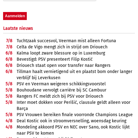
Laatste nieuws
7/
8
Tuchtzaak succesvol, Veerman mist alleen Fortuna
7/
8
Celta de Vigo mengt zich in strijd om Driouech
6/
8
Kalma loopt zware blessure op in Luxemburg
6/
8
Bevestigd: PSV presenteert Filip Kostić
6/
8
Driouech staat open voor transfer naar Rangers
6/
8
Tillman haalt vernietigend uit en plaatst bom onder langer
verblijf bij Leverkusen
5/
8
PSV en Veerman weigeren schikkingsvoorstel
5/
8
Bouhoudane vervolgt carrière bij SC Cambuur
5/
8
Rangers FC meldt zich bij PSV voor Driouech
5/
8
Inter moet dokken voor Perišić, clausule geldt alleen voor
Barça
5/
8
PSV Vrouwen bereiken finale voorronde Champions League
4/
8
Deal Kostic ook in stroomversnelling, woensdag keuring
4/
8
Mondeling akkoord PSV en NEC over Sano, ook Kostic lijkt
naar PSV te komen