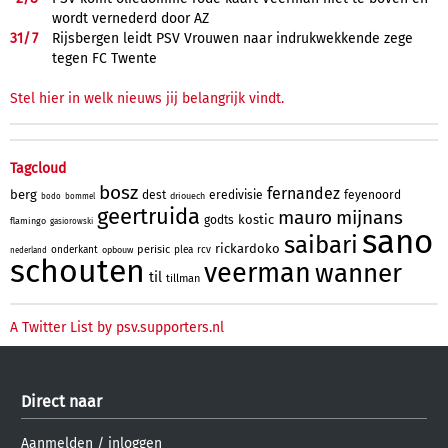
wordt vernederd door AZ
31/
7
Rijsbergen leidt PSV Vrouwen naar indrukwekkende zege
tegen FC Twente
Stel hier in welk nieuws jij belangrijk vindt.
Tagcloud
bosz
fernandez
berg
dest
eredivisie
feyenoord
driouech
bodo
bommel
geertruida
mauro
mijnans
kostic
godts
flamingo
gasiorowski
sano
saibari
rickardoko
perisic
onderkant
plea
rcv
opbouw
nederland
schouten
veerman
wanner
til
tillman
A Twitter List by psv.supporters.nl
Direct naar
Aanmelden
/
inloggen