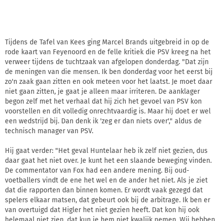
Tijdens de Tafel van Kees ging Marcel Brands uitgebreid in op de
rode kaart van Feyenoord en de felle kritiek die PSV kreeg na het
verweer tijdens de tuchtzaak van afgelopen donderdag. "Dat zijn
de meningen van die mensen. Ik ben donderdag voor het eerst bij
zo'n zaak gaan zitten en ook meteen voor het laatst. Je moet daar
niet gaan zitten, je gaat je alleen maar irriteren. De aanklager
begon zelf met het verhaal dat hij zich het gevoel van PSV kon
voorstellen en dit volledig onrechtvaardig is. Maar hij doet er wel
een wedstrijd bij. Dan denk ik 'zeg er dan niets over'," aldus de
technisch manager van PSV.
Hij gaat verder: "Het geval Huntelaar heb ik zelf niet gezien, dus
daar gaat het niet over. Je kunt het een slaande beweging vinden.
De commentator van Fox had een andere mening. Bij oud-
voetballers vindt de ene het wel en de ander het niet. Als je ziet
dat die rapporten dan binnen komen. Er wordt vaak gezegd dat
spelers elkaar matsen, dat gebeurt ook bij de arbitrage. Ik ben er
van overtuigd dat Higler het niet gezien heeft. Dat kon hij ook
helemaal niet zien, dat kun je hem niet kwalijk nemen. Wij hebben