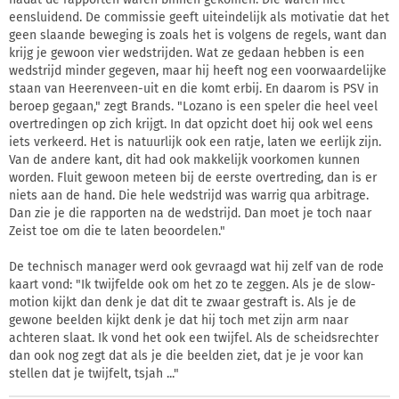
eensluidend. De commissie geeft uiteindelijk als motivatie dat het
geen slaande beweging is zoals het is volgens de regels, want dan
krijg je gewoon vier wedstrijden. Wat ze gedaan hebben is een
wedstrijd minder gegeven, maar hij heeft nog een voorwaardelijke
staan van Heerenveen-uit en die komt erbij. En daarom is PSV in
beroep gegaan," zegt Brands. "Lozano is een speler die heel veel
overtredingen op zich krijgt. In dat opzicht doet hij ook wel eens
iets verkeerd. Het is natuurlijk ook een ratje, laten we eerlijk zijn.
Van de andere kant, dit had ook makkelijk voorkomen kunnen
worden. Fluit gewoon meteen bij de eerste overtreding, dan is er
niets aan de hand. Die hele wedstrijd was warrig qua arbitrage.
Dan zie je die rapporten na de wedstrijd. Dan moet je toch naar
Zeist toe om die te laten beoordelen."
De technisch manager werd ook gevraagd wat hij zelf van de rode
kaart vond: "Ik twijfelde ook om het zo te zeggen. Als je de slow-
motion kijkt dan denk je dat dit te zwaar gestraft is. Als je de
gewone beelden kijkt denk je dat hij toch met zijn arm naar
achteren slaat. Ik vond het ook een twijfel. Als de scheidsrechter
dan ook nog zegt dat als je die beelden ziet, dat je je voor kan
stellen dat je twijfelt, tsjah ..."