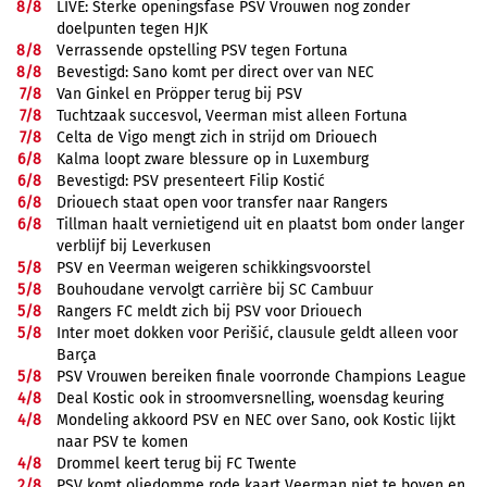
8/
8
LIVE: Sterke openingsfase PSV Vrouwen nog zonder
doelpunten tegen HJK
8/
8
Verrassende opstelling PSV tegen Fortuna
8/
8
Bevestigd: Sano komt per direct over van NEC
7/
8
Van Ginkel en Pröpper terug bij PSV
7/
8
Tuchtzaak succesvol, Veerman mist alleen Fortuna
7/
8
Celta de Vigo mengt zich in strijd om Driouech
6/
8
Kalma loopt zware blessure op in Luxemburg
6/
8
Bevestigd: PSV presenteert Filip Kostić
6/
8
Driouech staat open voor transfer naar Rangers
6/
8
Tillman haalt vernietigend uit en plaatst bom onder langer
verblijf bij Leverkusen
5/
8
PSV en Veerman weigeren schikkingsvoorstel
5/
8
Bouhoudane vervolgt carrière bij SC Cambuur
5/
8
Rangers FC meldt zich bij PSV voor Driouech
5/
8
Inter moet dokken voor Perišić, clausule geldt alleen voor
Barça
5/
8
PSV Vrouwen bereiken finale voorronde Champions League
4/
8
Deal Kostic ook in stroomversnelling, woensdag keuring
4/
8
Mondeling akkoord PSV en NEC over Sano, ook Kostic lijkt
naar PSV te komen
4/
8
Drommel keert terug bij FC Twente
2/
8
PSV komt oliedomme rode kaart Veerman niet te boven en