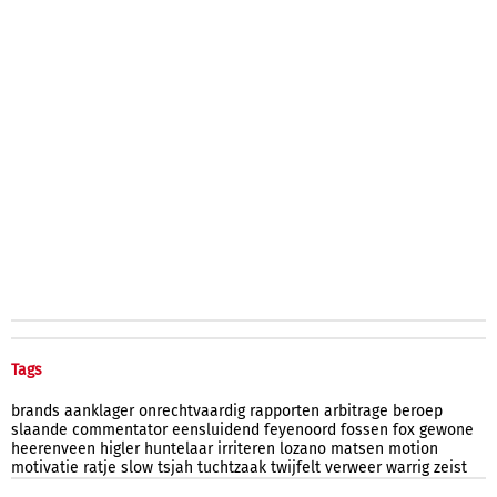
Tags
brands
aanklager
onrechtvaardig
rapporten
arbitrage
beroep
slaande
commentator
eensluidend
feyenoord
fossen
fox
gewone
heerenveen
higler
huntelaar
irriteren
lozano
matsen
motion
motivatie
ratje
slow
tsjah
tuchtzaak
twijfelt
verweer
warrig
zeist