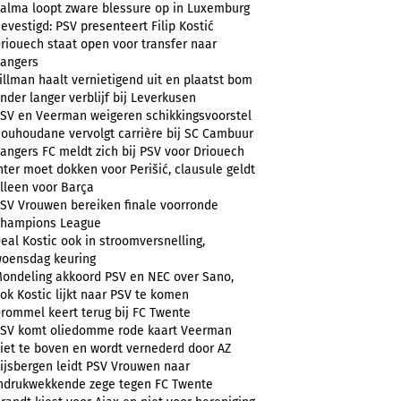
alma loopt zware blessure op in Luxemburg
evestigd: PSV presenteert Filip Kostić
riouech staat open voor transfer naar
angers
illman haalt vernietigend uit en plaatst bom
nder langer verblijf bij Leverkusen
SV en Veerman weigeren schikkingsvoorstel
ouhoudane vervolgt carrière bij SC Cambuur
angers FC meldt zich bij PSV voor Driouech
nter moet dokken voor Perišić, clausule geldt
lleen voor Barça
SV Vrouwen bereiken finale voorronde
hampions League
eal Kostic ook in stroomversnelling,
oensdag keuring
ondeling akkoord PSV en NEC over Sano,
ok Kostic lijkt naar PSV te komen
rommel keert terug bij FC Twente
SV komt oliedomme rode kaart Veerman
iet te boven en wordt vernederd door AZ
ijsbergen leidt PSV Vrouwen naar
ndrukwekkende zege tegen FC Twente