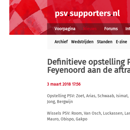
Voorpagina
Nieuws
Forums
In
Archief
Wedstrijden
Standen
E-zine
Definitieve opstelling P
Feyenoord aan de aftr
3 maart 2018 17:56
Opstelling PSV: Zoet, Arias, Schwaab, Isimat,
Jong, Bergwijn
Wissels PSV: Room, Van Osch, Luckassen, La
Mauro, Obispo, Gakpo