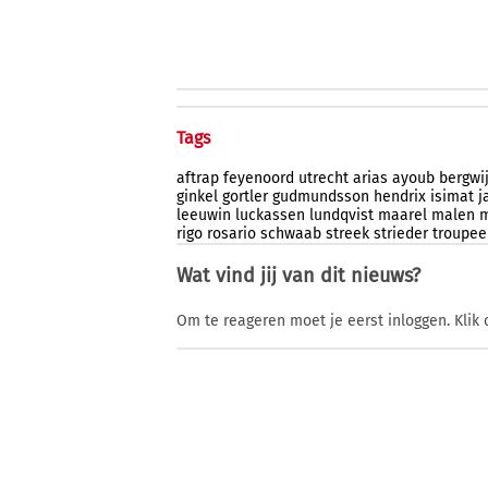
Tags
aftrap
feyenoord
utrecht
arias
ayoub
bergwi
ginkel
gortler
gudmundsson
hendrix
isimat
j
leeuwin
luckassen
lundqvist
maarel
malen
rigo
rosario
schwaab
streek
strieder
troupee
Wat vind jij van dit nieuws?
Om te reageren moet je eerst inloggen. Klik 