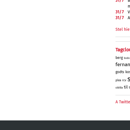
31/
7
B
m
31/
7
V
31/
7
A
Stel hie
Tagclo
berg
bodo
ferna
godts
kos
plea
rcv
til
sildillia
A Twitte