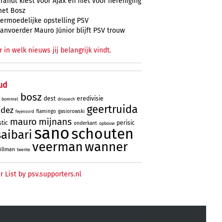
randt kiest voor Ajax en niet voor hereniging
et Bosz
ermoedelijke opstelling PSV
anvoerder Mauro Júnior blijft PSV trouw
r in welk nieuws jij belangrijk vindt.
ud
bosz
dest
eredivisie
bommel
driouech
geertruida
ndez
flamingo
gasiorowski
feyenoord
mauro
mijnans
tic
perisic
onderkant
opbouw
sano
schouten
saibari
veerman
wanner
tillman
twente
r List by psv.supporters.nl