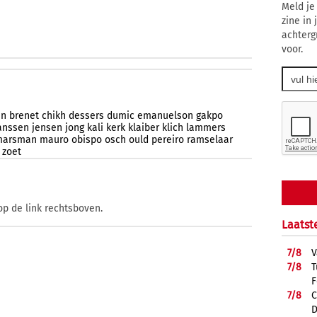
Meld je
zine in
achterg
voor.
jn
brenet
chikh
dessers
dumic
emanuelson
gakpo
anssen
jensen
jong
kali
kerk
klaiber
klich
lammers
marsman
mauro
obispo
osch
ould
pereiro
ramselaar
zoet
op de link rechtsboven.
Laatst
7/
8
V
7/
8
T
F
7/
8
C
D