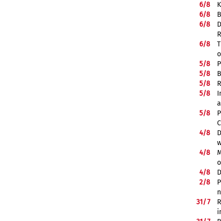
6/
8
K
6/
8
B
6/
8
D
R
6/
8
T
o
5/
8
P
5/
8
B
5/
8
R
5/
8
I
a
5/
8
P
C
4/
8
D
w
4/
8
M
o
4/
8
D
2/
8
P
n
31/
7
R
i