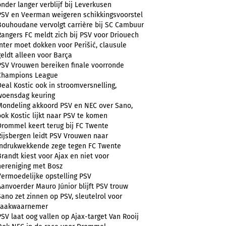
onder langer verblijf bij Leverkusen
PSV en Veerman weigeren schikkingsvoorstel
Bouhoudane vervolgt carrière bij SC Cambuur
Rangers FC meldt zich bij PSV voor Driouech
Inter moet dokken voor Perišić, clausule
geldt alleen voor Barça
PSV Vrouwen bereiken finale voorronde
Champions League
Deal Kostic ook in stroomversnelling,
woensdag keuring
Mondeling akkoord PSV en NEC over Sano,
ook Kostic lijkt naar PSV te komen
Drommel keert terug bij FC Twente
Rijsbergen leidt PSV Vrouwen naar
indrukwekkende zege tegen FC Twente
Brandt kiest voor Ajax en niet voor
hereniging met Bosz
Vermoedelijke opstelling PSV
Aanvoerder Mauro Júnior blijft PSV trouw
Sano zet zinnen op PSV, sleutelrol voor
zaakwaarnemer
PSV laat oog vallen op Ajax-target Van Rooij