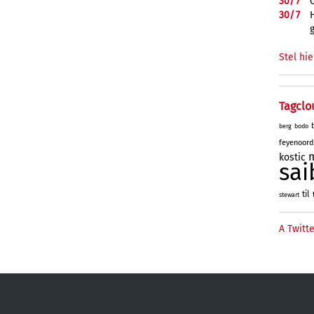
30/
7
30/
7
Stel hie
Tagclo
berg
bodo
feyenoord
kostic
sai
til
stewart
A Twitte