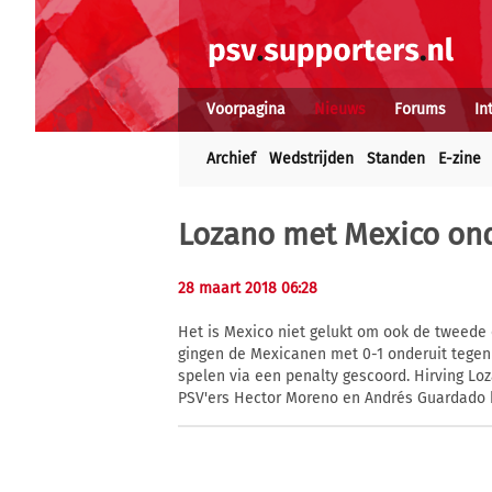
Voorpagina
Nieuws
Forums
In
Archief
Wedstrijden
Standen
E-zine
Lozano met Mexico ond
28 maart 2018 06:28
Het is Mexico niet gelukt om ook de tweede 
gingen de Mexicanen met 0-1 onderuit tegen
spelen via een penalty gescoord. Hirving Lo
PSV'ers Hector Moreno en Andrés Guardado 