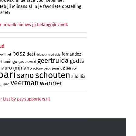
Ook NEC in de race voor Drommel
Heb jij Mijnans al in je favoriete opstelling
gezet?
r in welk nieuws jij belangrijk vindt.
ud
bosz
dest
fernandez
bommel
driouech
eredivisie
geertruida
godts
flamingo
gasiorowski
mijnans
mauro
plea
pepi
perisic
rcv
opbouw
bari
schouten
sano
sildillia
veerman
wanner
tillman
r List by psv.supporters.nl