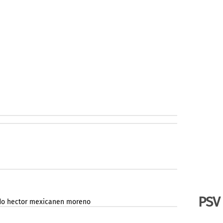
PSV
do
hector
mexicanen
moreno