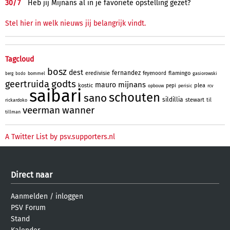
30/
7
Heb jij Mijnans al in je favoriete opstelling gezet?
Stel hier in welk nieuws jij belangrijk vindt.
Tagcloud
bosz
dest
fernandez
eredivisie
flamingo
feyenoord
bommel
gasiorowski
berg
bodo
godts
geertruida
mijnans
mauro
kostic
plea
pepi
opbouw
perisic
rcv
saibari
schouten
sano
sildillia
stewart
til
rickardoko
veerman
wanner
tillman
A Twitter List by psv.supporters.nl
Direct naar
Aanmelden
/
inloggen
PSV Forum
Stand