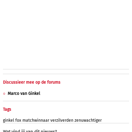
Discussieer mee op de forums
Marco van Ginkel
Tags
ginkel
fox
matchwinnaar
verzilverden
zenuwachtiger
Wat vind jij van dit nieuws?