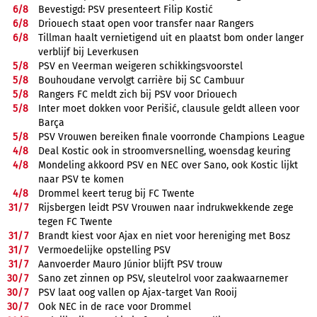
6/
8
Bevestigd: PSV presenteert Filip Kostić
6/
8
Driouech staat open voor transfer naar Rangers
6/
8
Tillman haalt vernietigend uit en plaatst bom onder langer
verblijf bij Leverkusen
5/
8
PSV en Veerman weigeren schikkingsvoorstel
5/
8
Bouhoudane vervolgt carrière bij SC Cambuur
5/
8
Rangers FC meldt zich bij PSV voor Driouech
5/
8
Inter moet dokken voor Perišić, clausule geldt alleen voor
Barça
5/
8
PSV Vrouwen bereiken finale voorronde Champions League
4/
8
Deal Kostic ook in stroomversnelling, woensdag keuring
4/
8
Mondeling akkoord PSV en NEC over Sano, ook Kostic lijkt
naar PSV te komen
4/
8
Drommel keert terug bij FC Twente
31/
7
Rijsbergen leidt PSV Vrouwen naar indrukwekkende zege
tegen FC Twente
31/
7
Brandt kiest voor Ajax en niet voor hereniging met Bosz
31/
7
Vermoedelijke opstelling PSV
31/
7
Aanvoerder Mauro Júnior blijft PSV trouw
30/
7
Sano zet zinnen op PSV, sleutelrol voor zaakwaarnemer
30/
7
PSV laat oog vallen op Ajax-target Van Rooij
30/
7
Ook NEC in de race voor Drommel